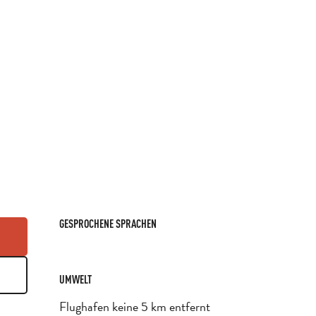
GESPROCHENE SPRACHEN
GESPROCHENE SPRACHEN
UMWELT
UMWELT
Flughafen keine 5 km entfernt