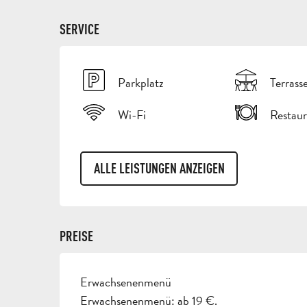
SERVICE
Parkplatz
Terrass
Wi-Fi
Restaur
ALLE LEISTUNGEN ANZEIGEN
PREISE
Erwachsenenmenü
PREISE 2026
Erwachsenenmenü: ab 19 €.