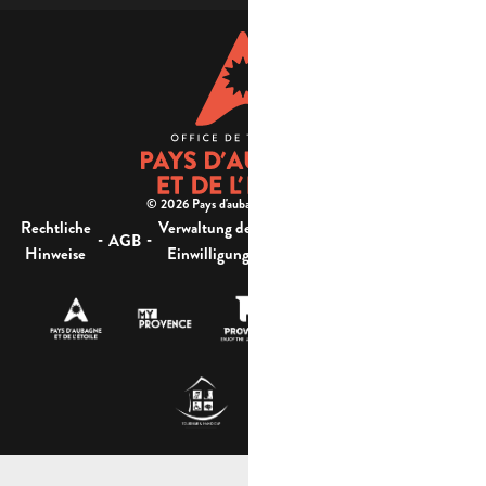
© 2026 Pays d'aubagne et de l'étoile -
Rechtliche
Verwaltung der
Barrierefreiheit:
-
-
-
-
AGB
Sitemap
Hinweise
Einwilligung
nicht konform