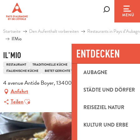
Aller
au
Suche
MENÜ
contenu
principal
Startseite
Den Aufenthalt vorbereiten
Restaurants in Pays d’Aubagn
Il'Mio
ENTDECKEN
IL'MIO
RESTAURANT
TRADITIONELLE KÜCHE
MITTELMEERKÜCHE
ITALIENISCHE KÜCHE
BIETET GERICHTE "HAUSGEMACHT"
AUBAGNE
4 avenue Antide Boyer, 13400 Aubagne
STÄDTE UND DÖRFER
Anfahrt
Ajouter aux favoris
Teilen
REISEZIEL NATUR
KULTUR UND ERBE