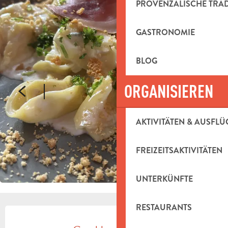
PROVENZALISCHE TRA
GASTRONOMIE
BLOG
ORGANISIEREN
AKTIVITÄTEN & AUSFLÜ
FREIZEITSAKTIVITÄTEN
UNTERKÜNFTE
RESTAURANTS
ÖFFNUNGSZEITEN & KONTAKTDAT