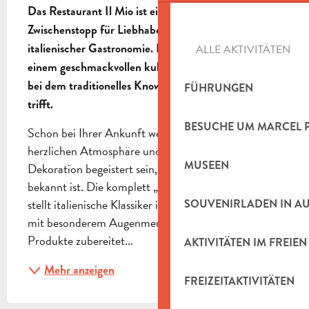
Das Restaurant Il Mio ist ein unumgänglicher 
Zwischenstopp für Liebhaber authentischer 
italienischer Gastronomie. Dieses Haus lädt Sie zu 
ALLE AKTIVITÄTEN
einem geschmackvollen kulinarischen Ausflug ein, 
bei dem traditionelles Know-how auf Geselligkeit 
FÜHRUNGEN
trifft.
BESUCHE UM MARCEL 
Schon bei Ihrer Ankunft werden Sie von der 
herzlichen Atmosphäre und der gepflegten 
MUSEEN
Dekoration begeistert sein, für die das Il Mio 
bekannt ist. Die komplett „hausgemachte“ Küche 
stellt italienische Klassiker in den Mittelpunkt, die 
SOUVENIRLADEN IN A
mit besonderem Augenmerk auf die Frische der 
Produkte zubereitet...
AKTIVITÄTEN IM FREIEN
Mehr anzeigen
FREIZEITAKTIVITÄTEN