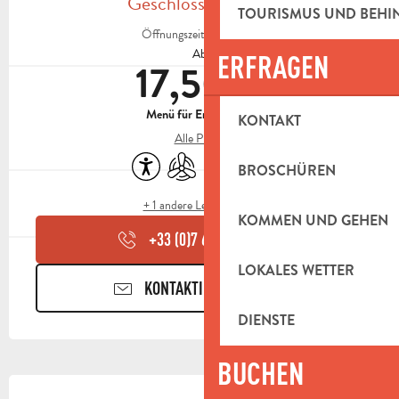
Geschlossen heute
TOURISMUS UND BEH
Öffnungszeiten ansehen
Ab
ERFRAGEN
17,50 €
Menü für Erwachsene
KONTAKT
Alle Preise
Zugänglichkeit
Klimaanlage
Toiletten
Tiere erlaubt
BROSCHÜREN
+ 1 andere Leistung(en)
KOMMEN UND GEHEN
+33 (0)7 61 46 39
▒▒
LOKALES WETTER
KONTAKTIEREN SIE UNS
DIENSTE
BUCHEN
BESCHREIBUNG