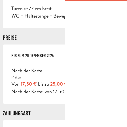
Türen >=77 cm breit
WC + Haltestange + Bewegungsraum
PREISE
AB
BIS ZUM
2 JANUAR 2026
20 DEZEMBER 2026
BIS ZUM
20 DEZEMBER 2026
Nach der Karte
Platte
Von
bis zu
17,50 €
25,00 €
Nach der Karte: von 17,50 bis 25 € (Platte).
ZAHLUNGSART