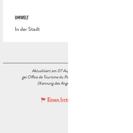
UMWELT
UMWELT
In der Stadt
Aktualisiert am 07 August 2026 Um 11:44
gei Office de Tourisme du Pays d’Aubagne et de l’Étoile
(Kennung des Angebots :
6178364
)
Einen Irrtum angeben