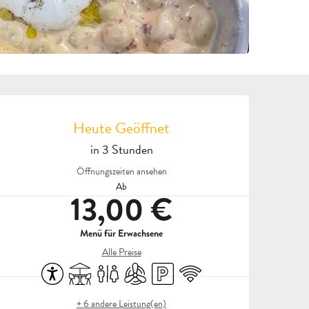
ÖFFNUNGSZEITEN & KON
Heute Geöffnet
in 3 Stunden
Öffnungszeiten ansehen
Ab
13,00 €
Menü für Erwachsene
Alle Preise
Zugänglichkeit
Terrasse
Toiletten
Klimaanlage
Parkplatz
Wi-Fi
+ 6 andere Leistung(en)