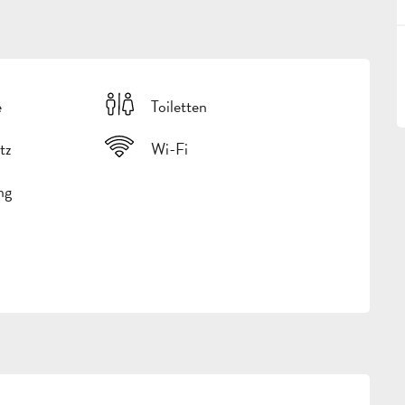
e
Toiletten
tz
Wi-Fi
ng