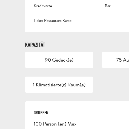
Kreditkarte
Bar
Ticket Restaurant Karte
KAPAZITÄT
90 Gedeck(e)
75 Auf
1 Klimatisierte(r) Raum(e)
GRUPPEN
GRUPPEN
100 Person (en) Max