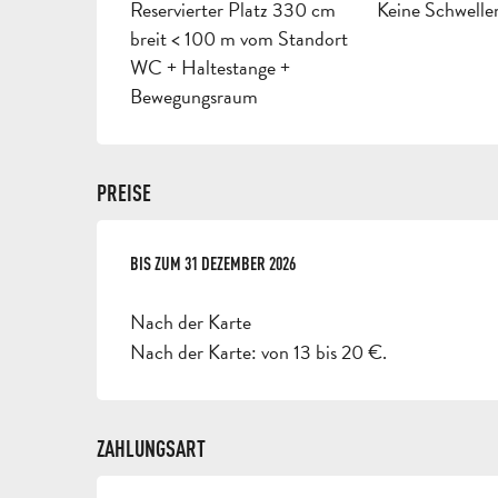
Reservierter Platz 330 cm
Keine Schwellen
breit < 100 m vom Standort
WC + Haltestange +
Bewegungsraum
PREISE
AB
BIS ZUM
1 APRIL 2026
31 DEZEMBER 2026
BIS ZUM
31 DEZEMBER 2026
Nach der Karte
Nach der Karte: von 13 bis 20 €.
ZAHLUNGSART