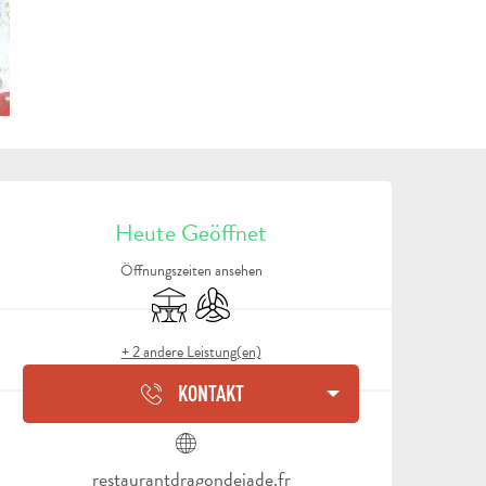
ÖFFNUNGSZEITEN & KON
Heute Geöffnet
Öffnungszeiten ansehen
Terrasse
Klimaanlage
+ 2 andere Leistung(en)
KONTAKT
restaurantdragondejade.fr