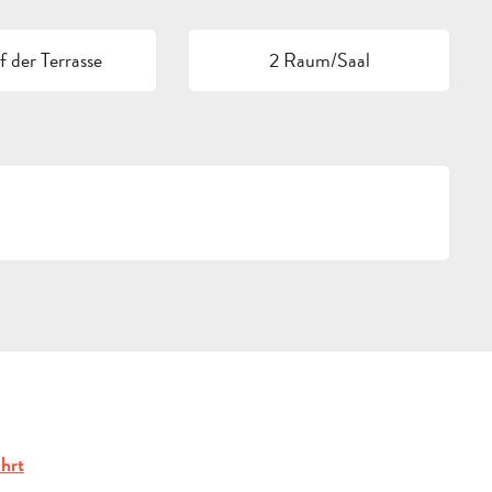
 der Terrasse
2 Raum/Saal
g
hrt