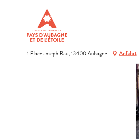
Aller
Startseite
Den Aufenthalt vorbereiten
Restaurants in Pay
au
contenu
DRAGON DE JADE
principal
RESTAURANT
TRADITIONELLE KÜCHE
ASIATISCHE KÜCHE
1 Place Joseph Rau, 13400 Aubagne
Anfahrt