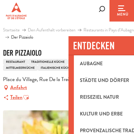
Aller
au
Suche
MENÜ
contenu
principal
Startseite
Den Aufenthalt vorbereiten
Restaurants in Pays d’Aubagn
Der Pizzaiolo
ENTDECKEN
DER PIZZAIOLO
RESTAURANT
TRADITIONELLE KÜCHE
GRILL
PIZZERIA
AUBAGNE
MITTELMEERKÜCHE
ITALIENISCHE KÜCHE
AUSGEWÄHLTE FLEISCHSORTEN
Place du Village, Rue De la Treille, 13360 Roquevaire
STÄDTE UND DÖRFER
Anfahrt
Ajouter aux favoris
Teilen
REISEZIEL NATUR
KULTUR UND ERBE
PROVENZALISCHE TRA