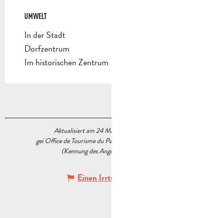
UMWELT
UMWELT
In der Stadt
Dorfzentrum
Im historischen Zentrum
Aktualisiert am 24 März 2026 Um 16:54
gei Office de Tourisme du Pays d’Aubagne et de l’Étoile
(Kennung des Angebots :
5231089
)
Einen Irrtum angeben