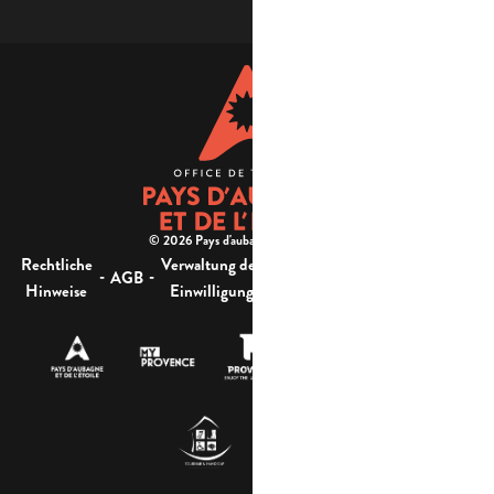
© 2026 Pays d'aubagne et de l'étoile -
Rechtliche
Verwaltung der
Barrierefreiheit:
-
-
-
-
AGB
Sitemap
Hinweise
Einwilligung
nicht konform