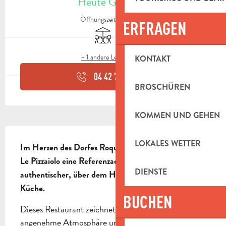
Heute Geöffnet
Öffnungszeiten ansehen
ERFRAGEN
Terrasse
Tiere erlaubt
+ 1 andere Leistung(en)
KONTAKT
04 42 70 60
▒▒
BROSCHÜREN
KOMMEN UND GEHEN
BESCHREIBUNG
LOKALES WETTER
Im Herzen des Dorfes Roquevaire ist das Restaurant 
Le Pizzaiolo eine Referenzadresse für Liebhaber 
DIENSTE
authentischer, über dem Holzfeuer zubereiteter 
Küche.
BUCHEN
Dieses Restaurant zeichnet sich durch seine 
angenehme Atmosphäre und seine offene Küche 