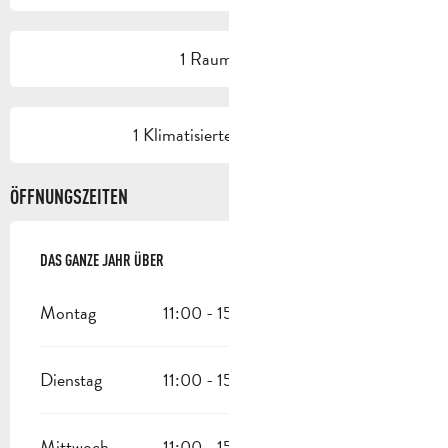
1 Raum/Saal
1 Klimatisierte(r) Raum(e)
ÖFFNUNGSZEITEN
DAS GANZE JAHR ÜBER
DAS GANZE JAHR ÜBER
Montag
11:00 - 15:00
Dienstag
11:00 - 15:00
Mittwoch
11:00 - 15:00