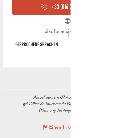
+33 (0)6 76 32 64
▒▒
ciaofocaccia.dishop.co
GESPROCHENE SPRACHEN
GESPROCHENE SPRACHEN
Aktualisiert am 07 August 2026 Um 11:10
gei Office de Tourisme du Pays d’Aubagne et de l’Étoile
(Kennung des Angebots :
7669818
)
Einen Irrtum angeben