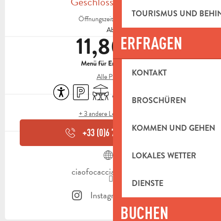
Geschlossen heute
TOURISMUS UND BEH
Öffnungszeiten ansehen
Ab
11,80 €
ERFRAGEN
Menü für Erwachsene
KONTAKT
Alle Preise
Zugänglichkeit
Parkplatz
Terrasse
Klimaanlage
Tiere erlaubt
Restaurant
BROSCHÜREN
+ 3 andere Leistung(en)
KOMMEN UND GEHEN
+33 (0)6 76 32 64
▒▒
LOKALES WETTER
ciaofocaccia.dishop.co
DIENSTE
Instagram Seite
BUCHEN