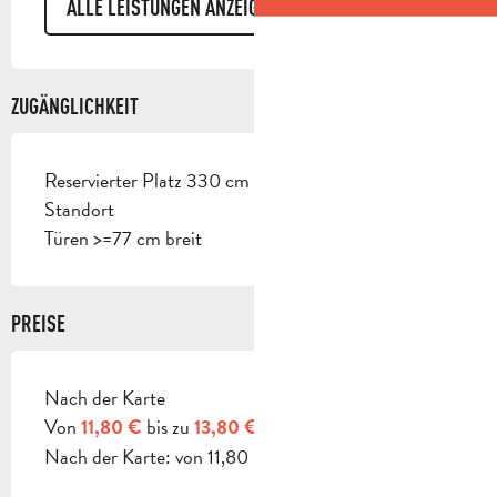
ALLE LEISTUNGEN ANZEIGEN
ZUGÄNGLICHKEIT
Reservierter Platz 330 cm breit < 100 m vom
Standort
Türen >=77 cm breit
PREISE
Nach der Karte
PREISE 2026
Von
bis zu
11,80 €
13,80 €
Nach der Karte: von 11,80 bis 13,80 €.