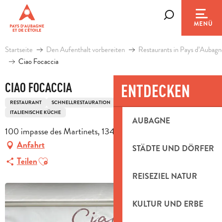
Aller
au
Suche
MENÜ
contenu
principal
Startseite
Den Aufenthalt vorbereiten
Restaurants in Pays d’Aubagn
Ciao Focaccia
CIAO FOCACCIA
ENTDECKEN
RESTAURANT
SCHNELLRESTAURATION
MITTELMEERKÜCHE
ITALIENISCHE KÜCHE
AUBAGNE
100 impasse des Martinets, 13400 Aubagne
Anfahrt
STÄDTE UND DÖRFER
Ajouter aux favoris
Teilen
REISEZIEL NATUR
KULTUR UND ERBE