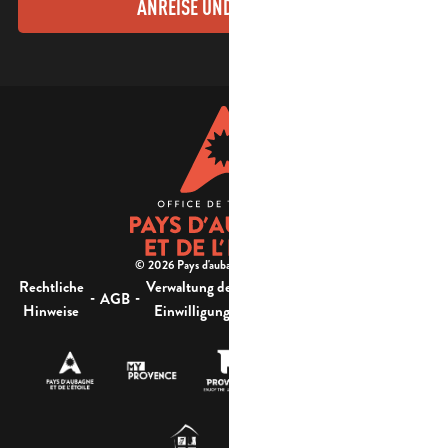
ANREISE UND KONTAKTE
© 2026 Pays d'aubagne et de l'étoile -
Rechtliche
Verwaltung der
Barrierefreiheit:
-
-
-
-
AGB
Sitemap
Hinweise
Einwilligung
nicht konform