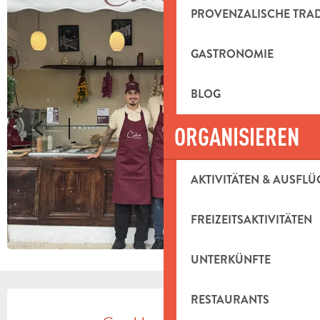
PROVENZALISCHE TRA
GASTRONOMIE
BLOG
ORGANISIEREN
AKTIVITÄTEN & AUSFLÜ
FREIZEITSAKTIVITÄTEN
UNTERKÜNFTE
ÖFFNUNGSZEITEN & KONTAKTDAT
RESTAURANTS