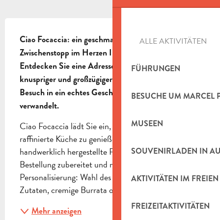
BESCHREIBUNG
Ciao Focaccia: ein geschmackvoller italienischer 
ALLE AKTIVITÄTEN
Zwischenstopp im Herzen Ihrer kulinarischen Route.

Entdecken Sie eine Adresse für Liebhaber von 
FÜHRUNGEN
knuspriger und großzügiger Focaccia, wo sich jeder 
Besuch in ein echtes Geschmackserlebnis 
BESUCHE UM MARCEL 
verwandelt.
MUSEEN
Ciao Focaccia lädt Sie ein, eine einfache, aber 
raffinierte Küche zu genießen, die sich auf 
handwerklich hergestellte Focaccia konzentriert, auf 
SOUVENIRLADEN IN A
Bestellung zubereitet und mit großer Freiheit zur 
Personalisierung: Wahl des Brotes, Auswahl frischer 
AKTIVITÄTEN IM FREIEN
Zutaten, cremige Burrata oder schmackhafte...
FREIZEITAKTIVITÄTEN
Mehr anzeigen