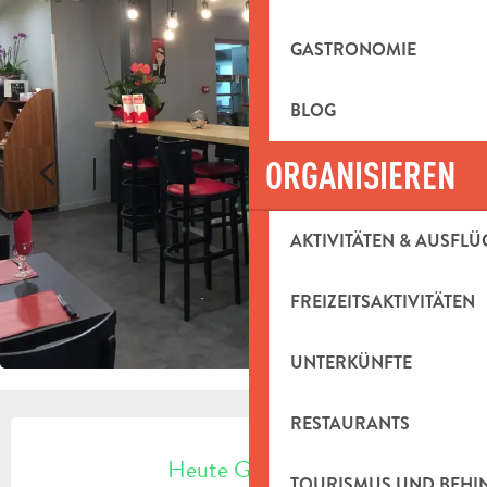
GASTRONOMIE
BLOG
ORGANISIEREN
AKTIVITÄTEN & AUSFLÜ
FREIZEITSAKTIVITÄTEN
UNTERKÜNFTE
RESTAURANTS
ÖFFNUNGSZEITEN & KONTAKTDAT
Heute Geöffnet
TOURISMUS UND BEH