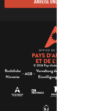
ANREISE UND KONTAKTE
© 2026 Pays d'aubagne et de l'étoile -
Rechtliche
Verwaltung der
Barrierefreiheit:
-
-
-
-
AGB
Sitemap
Hinweise
Einwilligung
nicht konform