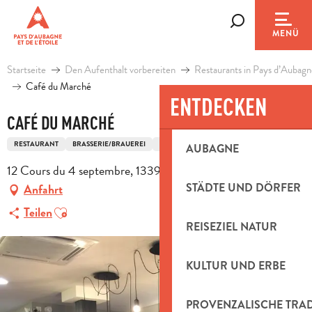
Aller
au
Suche
MENÜ
contenu
principal
Startseite
Den Aufenthalt vorbereiten
Restaurants in Pays d’Aubagn
Café du Marché
ENTDECKEN
CAFÉ DU MARCHÉ
RESTAURANT
BRASSERIE/BRAUEREI
TRADITIONELLE FRANZÖSISCHE KÜCHE
AUBAGNE
12 Cours du 4 septembre, 13390 Auriol
STÄDTE UND DÖRFER
Anfahrt
Ajouter aux favoris
Teilen
REISEZIEL NATUR
KULTUR UND ERBE
PROVENZALISCHE TRA