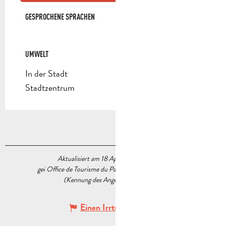
GESPROCHENE SPRACHEN
GESPROCHENE SPRACHEN
UMWELT
UMWELT
In der Stadt
Stadtzentrum
Aktualisiert am 18 April 2025 Um 11:59
gei Office de Tourisme du Pays d’Aubagne et de l’Étoile
(Kennung des Angebots :
5233729
)
Einen Irrtum angeben