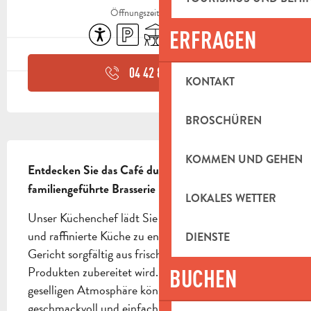
Öffnungszeiten ansehen
Zugänglichkeit
Parkplatz
Terrasse
Klimaanlage
Tiere erlaubt
ERFRAGEN
04 42 84 44
▒▒
KONTAKT
BROSCHÜREN
BESCHREIBUNG
KOMMEN UND GEHEN
Entdecken Sie das Café du Marché, eine 
familiengeführte Brasserie im Zentrum von Auriol.
LOKALES WETTER
Unser Küchenchef lädt Sie ein, eine traditionelle 
und raffinierte Küche zu entdecken, in der jedes 
DIENSTE
Gericht sorgfältig aus frischen und saisonalen 
Produkten zubereitet wird. In einer familiären und 
BUCHEN
geselligen Atmosphäre können Sie Ihr Essen im 
geschmackvoll und einfach eingerichteten Saal oder 