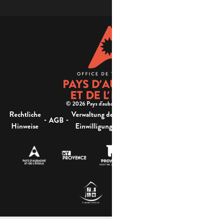
© 2026 Pays d'aubagne et de l'étoile -
Rechtliche
Verwaltung der
Barrierefreiheit:
-
-
-
-
AGB
Sitemap
Hinweise
Einwilligung
nicht konform