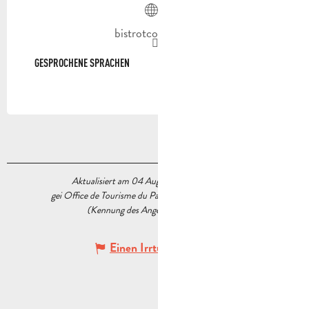
bistrotcocotte.fr
GESPROCHENE SPRACHEN
GESPROCHENE SPRACHEN
Aktualisiert am 04 August 2026 Um 10:58
gei Office de Tourisme du Pays d’Aubagne et de l’Étoile
(Kennung des Angebots :
6075921
)
Einen Irrtum angeben