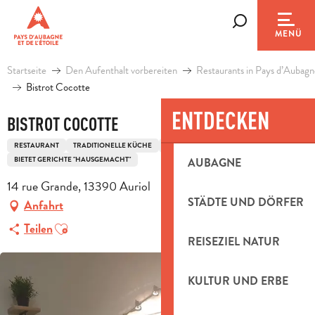
Aller
au
Suche
MENÜ
contenu
principal
Startseite
Den Aufenthalt vorbereiten
Restaurants in Pays d’Aubagn
Bistrot Cocotte
ENTDECKEN
BISTROT COCOTTE
RESTAURANT
TRADITIONELLE KÜCHE
TRADITIONELLE FRANZÖSISCHE KÜCHE
BIETET GERICHTE "HAUSGEMACHT"
AUBAGNE
14 rue Grande, 13390 Auriol
STÄDTE UND DÖRFER
Anfahrt
Ajouter aux favoris
Teilen
REISEZIEL NATUR
KULTUR UND ERBE