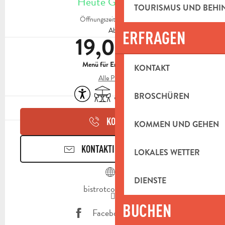
Heute Geöffnet
TOURISMUS UND BEH
Öffnungszeiten ansehen
Ab
ERFRAGEN
19,00 €
Menü für Erwachsene
KONTAKT
Alle Preise
Zugänglichkeit
Terrasse
Klimaanlage
Tiere erlaubt
BROSCHÜREN
KONTAKT
KOMMEN UND GEHEN
KONTAKTIEREN SIE UNS
LOKALES WETTER
DIENSTE
bistrotcocotte.fr
BUCHEN
Facebook Seite