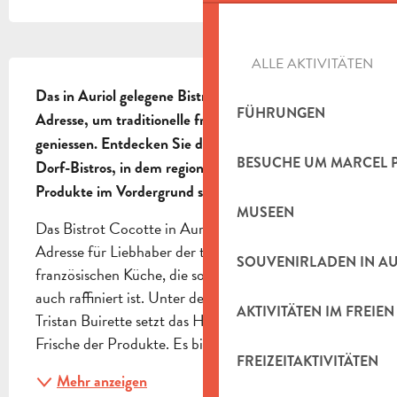
ALLE AKTIVITÄTEN
BESCHREIBUNG
Das in Auriol gelegene Bistrot Cocotte ist eine ideale 
FÜHRUNGEN
Adresse, um traditionelle französische Küche zu 
geniessen. Entdecken Sie die Authentizität eines 
BESUCHE UM MARCEL 
Dorf-Bistros, in dem regionale Aromen und saisonale 
Produkte im Vordergrund stehen.
MUSEEN
Das Bistrot Cocotte in Auriol ist eine unverzichtbare 
Adresse für Liebhaber der traditionellen 
SOUVENIRLADEN IN A
französischen Küche, die sowohl schmackhaft als 
auch raffiniert ist. Unter der Leitung von Chefkoch 
AKTIVITÄTEN IM FREIEN
Tristan Buirette setzt das Haus auf die Exzellenz und 
Frische der Produkte. Es bietet eine kurze und...
FREIZEITAKTIVITÄTEN
Mehr anzeigen