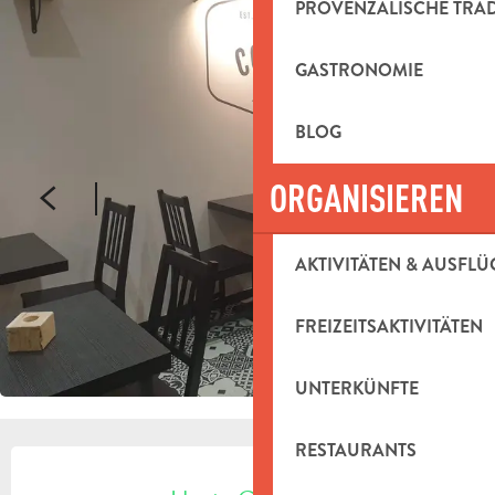
PROVENZALISCHE TRA
GASTRONOMIE
BLOG
ORGANISIEREN
AKTIVITÄTEN & AUSFLÜ
FREIZEITSAKTIVITÄTEN
UNTERKÜNFTE
RESTAURANTS
ÖFFNUNGSZEITEN & KONTAKTDAT