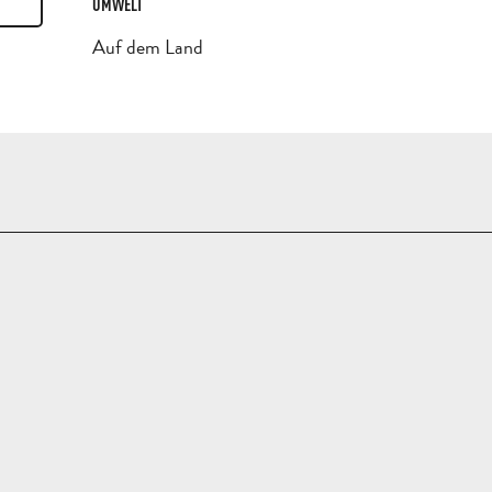
UMWELT
UMWELT
Auf dem Land