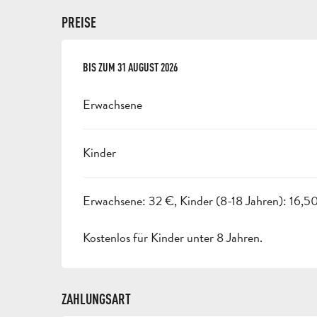
PREISE
AB
BIS ZUM
1 JULI 2026
31 AUGUST 2026
BIS ZUM
31 AUGUST 2026
Erwachsene
Kinder
Erwachsene: 32 €, Kinder (8-18 Jahren): 16,5
Kostenlos für Kinder unter 8 Jahren.
ZAHLUNGSART