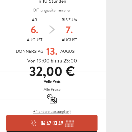
in 10 Stunden
Öffnungszeiten ansehen
AB
BIS ZUM
6.
7.
AUGUST
AUGUST
13.
DONNERSTAG
AUGUST
Von 19:00 bis zu 23:00
32,00 €
Volle Preis
Alle Preise
Nur mit Reservierung
ALLE
+ 1 andere Leistung(en)
AKTIVITÄTEN
BEREICH FÜR GRUPPEN
04 42 03 49
▒▒