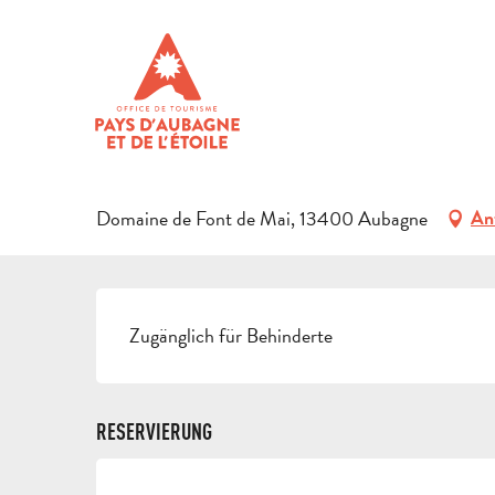
Aller
Startseite
Den Aufenthalt vorbereiten
Agenda & Ausflugs
au
contenu
6. august > 7. august / Donnerstag 13. august von 
principal
THEATERSPAZIERGANG "EN 
KULTURELL
THEATER
KOMMENTIERTER RUNDGANG
SPORT ZU 
Domaine de Font de Mai, 13400 Aubagne
An
BESCHREIBUNG
Zugänglich für Behinderte
RESERVIERUNG