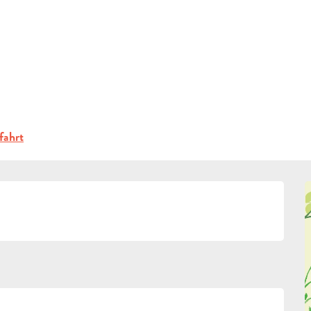
ERFRAGEN
ideen
Theaterspaziergang "En attendant Marcel"
BUCHEN
19:00 bis zu 23:00
ATTENDANT MARCEL"
GRUPPEN
FUSS
WANDERUNG
fahrt
FACHLEUTE
DE