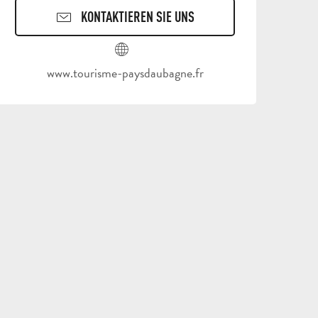
KONTAKTIEREN SIE UNS
www.tourisme-paysdaubagne.fr
B
STÄDTE
U
UND
REISEZIEL
M
AUBAGNE
DÖRFER
FREIZEITSAKTIV
NATUR
FÜHRUN
UNTE
P