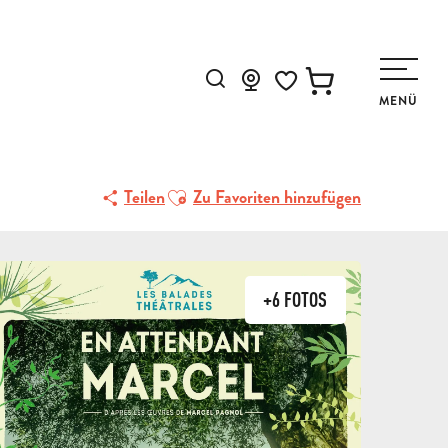
Suche
MENÜ
Voir les favoris
Ajouter aux favoris
Teilen
Zu Favoriten hinzufügen
+6 FOTOS