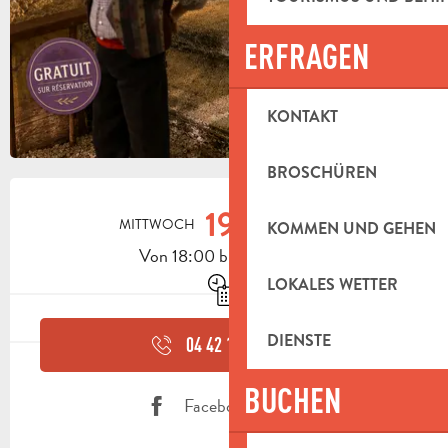
ERFRAGEN
KONTAKT
BROSCHÜREN
ÖFFNUNGSZEITEN & KONTAKTDAT
19.
MITTWOCH
AUGUST
KOMMEN UND GEHEN
Von 18:00 bis zu 20:00
Nur mit Reservierung
LOKALES WETTER
DIENSTE
04 42 18 17
▒▒
BUCHEN
Facebook Seite