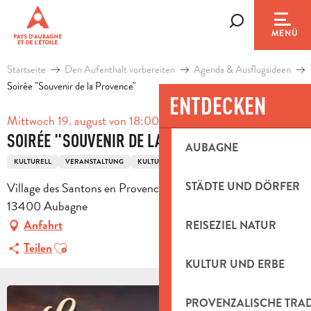
Aller
au
Suche
MENÜ
contenu
principal
Startseite
Den Aufenthalt vorbereiten
Agenda & Ausflugsideen
Soirée "Souvenir de la Provence"
ENTDECKEN
Mittwoch 19. august von 18:00 bis zu 20:00
SOIRÉE "SOUVENIR DE LA PROVENCE"
AUBAGNE
KULTURELL
VERANSTALTUNG
KULTURERBE
Village des Santons en Provence, 16 avenue Antide Boyer,
STÄDTE UND DÖRFER
13400 Aubagne
Anfahrt
REISEZIEL NATUR
Ajouter aux favoris
Teilen
KULTUR UND ERBE
PROVENZALISCHE TRA