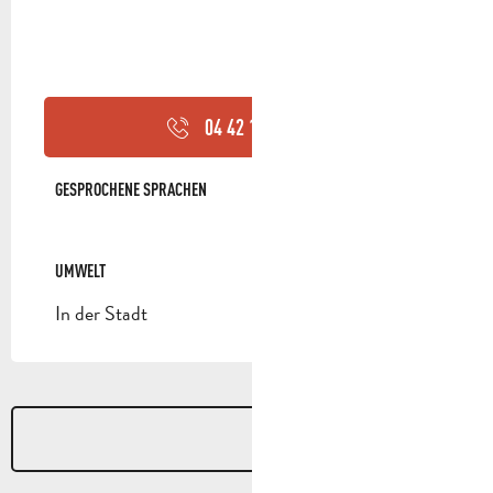
04 42 18 17
▒▒
GESPROCHENE SPRACHEN
GESPROCHENE SPRACHEN
UMWELT
UMWELT
In der Stadt