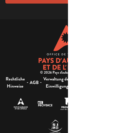
© 2026 Pays d'aubagne et de l'étoile -
Rechtliche
Verwaltung der
Barrierefreiheit:
-
-
-
-
AGB
Sitemap
Hinweise
Einwilligung
nicht konform