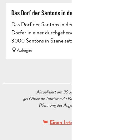
Das Dorf der Santons in der Provence
Das Dorf der Santons in der Provence, das sind 19
Dörfer in einer durchgehenden Kulisse, die mehr als
3000 Santons in Szene setzt.
Aubagne
Aktualisiert am 30 Juni 2026 Um 11:14
gei Office de Tourisme du Pays d’Aubagne et de l’Étoile
(Kennung des Angebots :
7895065
)
Einen Irrtum angeben