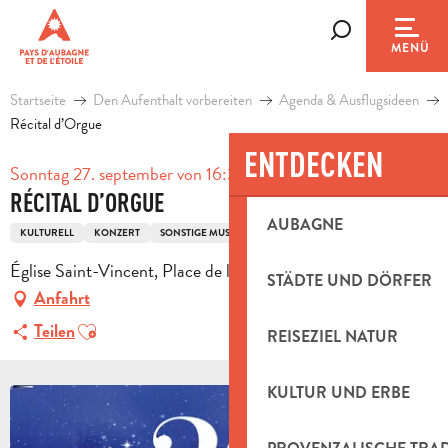
Aller
au
Suche
MENÜ
contenu
principal
Startseite
Den Aufenthalt vorbereiten
Agenda & Ausflugsideen
Récital d’Orgue
ENTDECKEN
Sonntag 27. september von 16:30 bis zu 18:00
RÉCITAL D’ORGUE
AUBAGNE
KULTURELL
KONZERT
SONSTIGE MUSIK
Église Saint-Vincent, Place de l'Église, 13360 Roquevaire
STÄDTE UND DÖRFER
Anfahrt
Ajouter aux favoris
Teilen
REISEZIEL NATUR
KULTUR UND ERBE