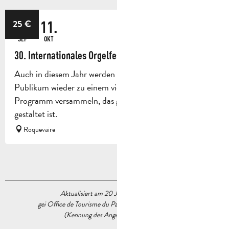
18.
11.
25
€
SEP
OKT
30. Internationales Orgelfestival von Roquevaire
Auch in diesem Jahr werden sich Künstler und
Publikum wieder zu einem vielfältigen und offenen
Programm versammeln, das ganz im Sinne des Festivals
gestaltet ist.
Roquevaire
Aktualisiert am 20 Juli 2026 Um 11:27
gei Office de Tourisme du Pays d’Aubagne et de l’Étoile
(Kennung des Angebots :
7892525
)