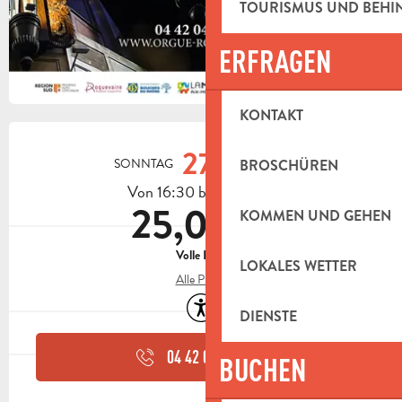
TOURISMUS UND BEH
ERFRAGEN
KONTAKT
ÖFFNUNGSZEITEN & KONTAKTDAT
27.
SONNTAG
SEPTEMBER
BROSCHÜREN
Von 16:30 bis zu 18:00
25,00 €
KOMMEN UND GEHEN
Volle Preis
LOKALES WETTER
Alle Preise
Zugänglichkeit
DIENSTE
04 42 04 05
▒▒
BUCHEN