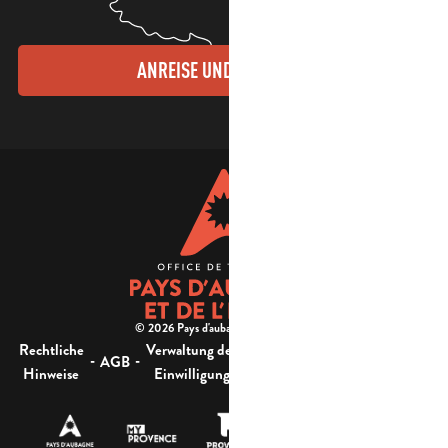
ANREISE UND KONTAKTE
© 2026 Pays d'aubagne et de l'étoile -
Rechtliche
Verwaltung der
Barrierefreiheit:
-
-
-
-
AGB
Sitemap
Hinweise
Einwilligung
nicht konform