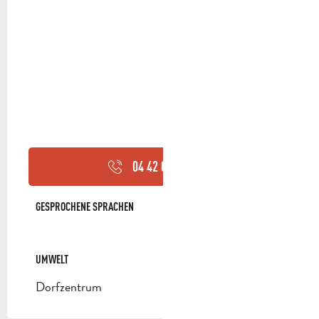
04 42 04 05
▒▒
GESPROCHENE SPRACHEN
GESPROCHENE SPRACHEN
UMWELT
UMWELT
Dorfzentrum