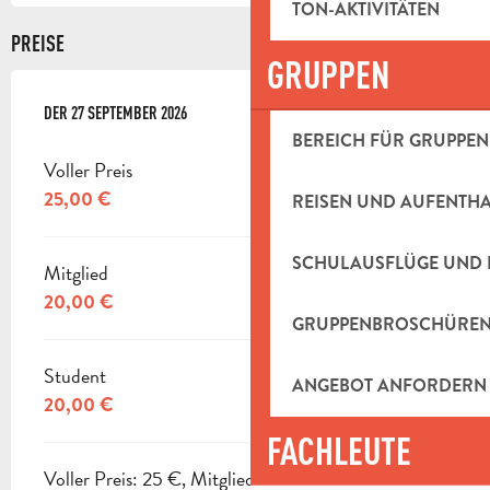
TON-AKTIVITÄTEN
PREISE
GRUPPEN
DER
DER
27 SEPTEMBER 2026
27 SEPTEMBER 2026
BEREICH FÜR GRUPPEN
Voller Preis
25,00 €
REISEN UND AUFENTH
SCHULAUSFLÜGE UND 
Mitglied
20,00 €
GRUPPENBROSCHÜRE
Student
ANGEBOT ANFORDERN
20,00 €
FACHLEUTE
Voller Preis: 25 €, Mitglied: 20 €, Student: 20 €.