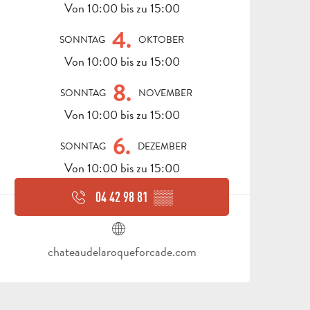
Von 10:00 bis zu 15:00
4.
ALLE
SONNTAG
OKTOBER
AKTIVITÄTEN
BEREICH FÜR GRUPPEN
Von 10:00 bis zu 15:00
8.
SONNTAG
NOVEMBER
Von 10:00 bis zu 15:00
6.
SONNTAG
DEZEMBER
Von 10:00 bis zu 15:00
B
STÄDTE
U
04 42 98 81
▒▒
UND
REISEZIEL
M
AUBAGNE
DÖRFER
FREIZEITSAKTIV
NATUR
FÜHRUN
UNTE
P
chateaudelaroqueforcade.com