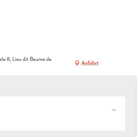
ERFRAGEN
ideen
Les Halles Gourmandes au Château de la Roque Forcade
BUCHEN
g 4. oktober von 10:00 bis zu 15:00 / ...
 CHÂTEAU DE LA ROQUE FORCADE
GRUPPEN
UGNISSE AUS DEM TERROIR
le 8, Lieu dit Baume de
FACHLEUTE
Anfahrt
DE
—