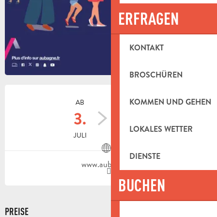
ERFRAGEN
KONTAKT
BROSCHÜREN
ÖFFNUNGSZEITEN & KONTAKTDAT
KOMMEN UND GEHEN
AB
BIS ZUM
3.
28.
LOKALES WETTER
JULI
AUGUST
DIENSTE
www.aubagne.fr
BUCHEN
PREISE