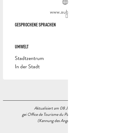
www.aubagne.fr
GESPROCHENE SPRACHEN
GESPROCHENE SPRACHEN
UMWELT
UMWELT
Stadtzentrum
In der Stadt
Aktualisiert am 08 Juli 2026 Um 09:31
gei Office de Tourisme du Pays d’Aubagne et de l’Étoile
(Kennung des Angebots :
7913869
)