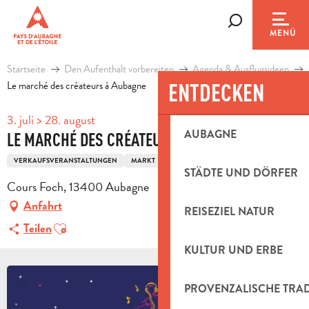
Aller
au
Suche
MENÜ
contenu
principal
Startseite
Den Aufenthalt vorbereiten
Agenda & Ausflugsideen
Le marché des créateurs à Aubagne
ENTDECKEN
3. juli > 28. august
AUBAGNE
LE MARCHÉ DES CRÉATEURS À AUBAGNE
VERKAUFSVERANSTALTUNGEN
MARKT
KUNSTGEWERBE
STÄDTE UND DÖRFER
Cours Foch, 13400 Aubagne
Anfahrt
REISEZIEL NATUR
Ajouter aux favoris
Teilen
KULTUR UND ERBE
PROVENZALISCHE TRA