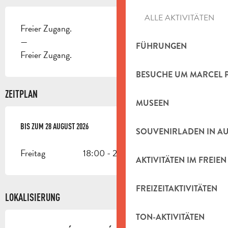
ALLE AKTIVITÄTEN
Freier Zugang.
—
FÜHRUNGEN
Freier Zugang.
BESUCHE UM MARCEL 
ZEITPLAN
MUSEEN
VOM
BIS ZUM
3 JULI 2026
28 AUGUST 2026
BIS ZUM
28 AUGUST 2026
SOUVENIRLADEN IN A
Freitag
18:00 - 23:30
AKTIVITÄTEN IM FREIEN
FREIZEITAKTIVITÄTEN
LOKALISIERUNG
TON-AKTIVITÄTEN