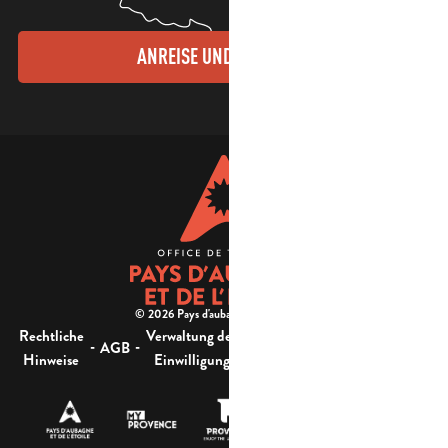
ANREISE UND KONTAKTE
© 2026 Pays d'aubagne et de l'étoile -
Rechtliche
Verwaltung der
Barrierefreiheit:
-
-
-
-
AGB
Sitemap
Hinweise
Einwilligung
nicht konform