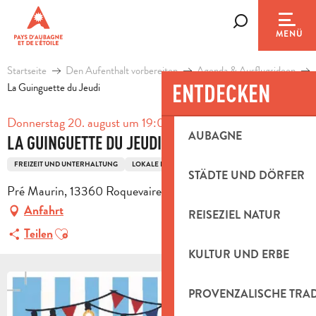
Aller
au
Suche
MENÜ
contenu
principal
Startseite
Den Aufenthalt vorbereiten
Agenda & Ausflugsideen
ENTDECKEN
La Guinguette du Jeudi
Donnerstag 20. august um 19:00
AUBAGNE
LA GUINGUETTE DU JEUDI
FREIZEIT UND UNTERHALTUNG
LOKALE FESTE
STÄDTE UND DÖRFER
Pré Maurin, 13360 Roquevaire
Anfahrt
REISEZIEL NATUR
Ajouter aux favoris
Teilen
KULTUR UND ERBE
PROVENZALISCHE TRA