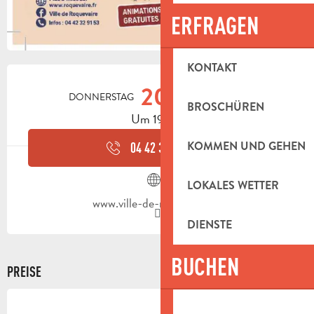
ERFRAGEN
KONTAKT
ÖFFNUNGSZEITEN & KONTAKTDAT
20.
DONNERSTAG
AUGUST
BROSCHÜREN
Um 19:00
KOMMEN UND GEHEN
04 42 32 91
▒▒
LOKALES WETTER
www.ville-de-roquevaire.fr
DIENSTE
BUCHEN
PREISE