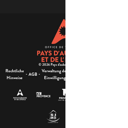
© 2026 Pays d'aubagne et de l'étoile -
Rechtliche
Verwaltung der
Barrierefreiheit:
-
-
-
-
AGB
Sitemap
Hinweise
Einwilligung
nicht konform