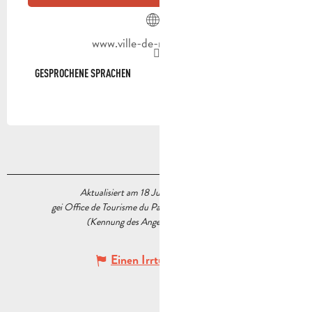
www.ville-de-roquevaire.fr
GESPROCHENE SPRACHEN
GESPROCHENE SPRACHEN
Aktualisiert am 18 Juni 2026 Um 17:30
gei Office de Tourisme du Pays d’Aubagne et de l’Étoile
(Kennung des Angebots :
7888206
)
Einen Irrtum angeben