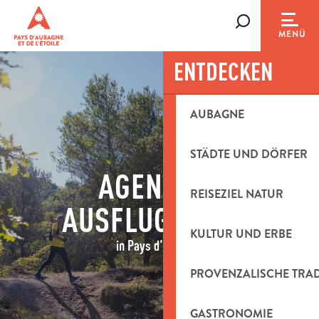
Aller
au
Suche
MENÜ
contenu
principal
ENTDECKEN
AUBAGNE
STÄDTE UND DÖRFER
AGENDA &
REISEZIEL NATUR
AUSFLUGSIDEEN
KULTUR UND ERBE
in Pays d'Aubagne
PROVENZALISCHE TRA
GASTRONOMIE