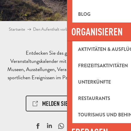
BLOG
ORGANISIEREN
Startseite
Den Aufenthalt vorbereiten
Agenda & Ausflugsideen
AKTIVITÄTEN & AUSFLÜ
Entdecken Sie das ganze Jahr über den
Veranstaltungskalender mit Animationen, Aktivitäten,
FREIZEITSAKTIVITÄTEN
Museen, Ausstellungen, Veranstaltungen, kulturellen und
sportlichen Ereignissen im Pays d’Aubagne et de l’Étoile.
UNTERKÜNFTE
RESTAURANTS
MELDEN SIE EIN EREIGNIS!
TOURISMUS UND BEH
Ajouter aux f