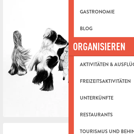
+3 FOTOS
GASTRONOMIE
BLOG
ORGANISIEREN
AKTIVITÄTEN & AUSFLÜ
FREIZEITSAKTIVITÄTEN
UNTERKÜNFTE
RESTAURANTS
ÖFFNUNGSZEITEN & KONTAKTDAT
TOURISMUS UND BEH