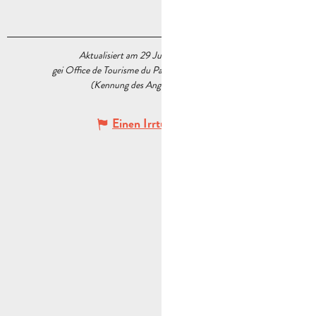
Aktualisiert am 29 Juni 2026 Um 09:47
gei Office de Tourisme du Pays d’Aubagne et de l’Étoile
(Kennung des Angebots :
7818125
)
Einen Irrtum angeben