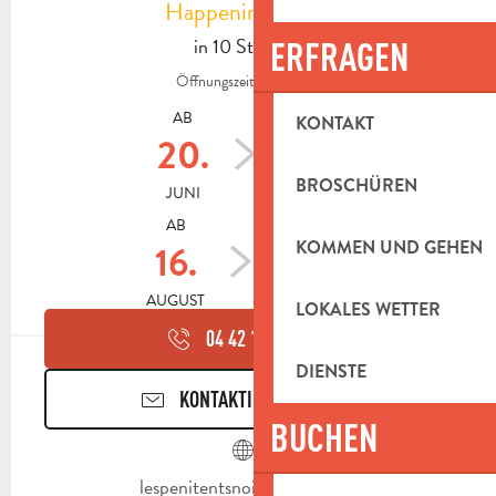
Happening heute
in 10 Stunden
ERFRAGEN
Öffnungszeiten ansehen
AB
BIS ZUM
KONTAKT
20.
14.
BROSCHÜREN
JUNI
AUGUST
AB
BIS ZUM
KOMMEN UND GEHEN
16.
17.
AUGUST
OKTOBER
LOKALES WETTER
04 42 18 17
▒▒
DIENSTE
KONTAKTIEREN SIE UNS
BUCHEN
lespenitentsnoirs.aubagne.fr