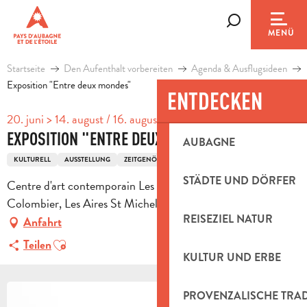
Aller
au
Suche
MENÜ
contenu
principal
Startseite
Den Aufenthalt vorbereiten
Agenda & Ausflugsideen
Exposition "Entre deux mondes"
ENTDECKEN
20. juni > 14. august / 16. august > 17. oktober
EXPOSITION "ENTRE DEUX MONDES"
AUBAGNE
KULTURELL
AUSSTELLUNG
ZEITGENÖSSISCHE KUNST
STÄDTE UND DÖRFER
Centre d'art contemporain Les Pénitents Noirs, Impasse du
Colombier, Les Aires St Michel, 13400 Aubagne
REISEZIEL NATUR
Anfahrt
Ajouter aux favoris
Teilen
KULTUR UND ERBE
PROVENZALISCHE TRA