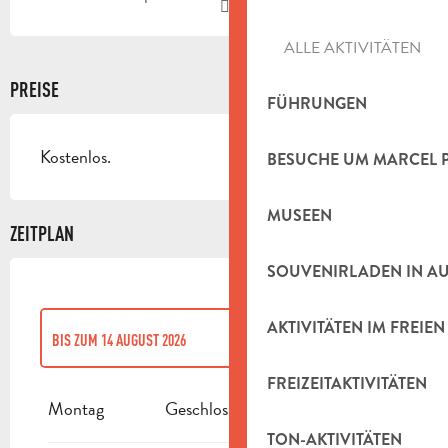
ALLE AKTIVITÄTEN
PREISE
FÜHRUNGEN
Kostenlos.
BESUCHE UM MARCEL 
MUSEEN
ZEITPLAN
SOUVENIRLADEN IN A
AKTIVITÄTEN IM FREIEN
BIS ZUM
14 AUGUST 2026
FREIZEITAKTIVITÄTEN
VOM
16 AUGUST 2026
BIS ZUM
17 OKTOBER 2026
Montag
Geschlossen
TON-AKTIVITÄTEN