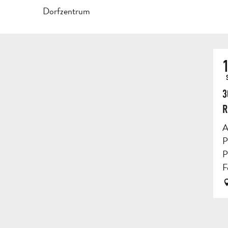
Dorfzentrum
1
3
R
A
P
P
F