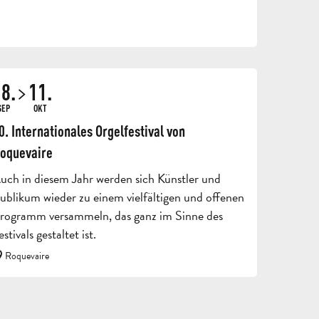
REISEN
UND
AUFENTHALTE
SCHULAUSFLÜGE
8.
11.
FÜR
UND
SEP
OKT
ERWACHSENE
KLASSENFAHRT
GRUP
0. Internationales Orgelfestival von
oquevaire
uch in diesem Jahr werden sich Künstler und
ublikum wieder zu einem vielfältigen und offenen
rogramm versammeln, das ganz im Sinne des
estivals gestaltet ist.
Roquevaire