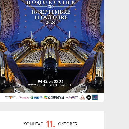
ÖFFNUNGSZEITEN & KON
11.
SONNTAG
OKTOBER