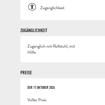
Zugänglichkeit
ZUGÄNGLICHKEIT
Zugänglich mit Rollstuhl, mit
Hilfe
PREISE
DER
DER
11 OKTOBER 2026
11 OKTOBER 2026
Voller Preis