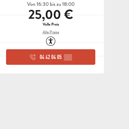
Von 16:30 bis zu 18:00
25,00 €
Volle Preis
Alle Preise
Zugänglichkeit
04 42 04 05
▒▒
ALLE
AKTIVITÄTEN
BEREICH FÜR GRUPPEN