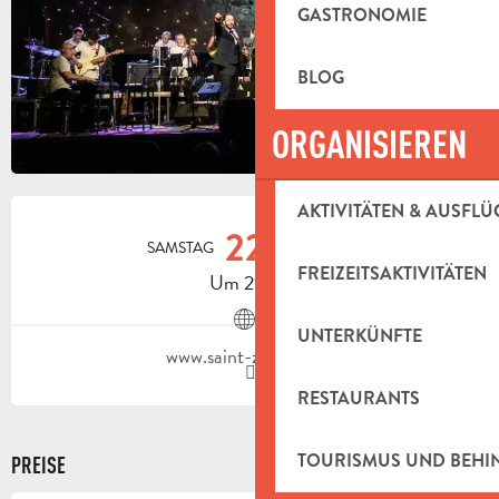
GASTRONOMIE
BLOG
ORGANISIEREN
ÖFFNUNGSZEITEN & KONTAKTDAT
AKTIVITÄTEN & AUSFLÜ
22.
SAMSTAG
AUGUST
FREIZEITSAKTIVITÄTEN
Um 21:00
UNTERKÜNFTE
www.saint-zacharie.fr
RESTAURANTS
TOURISMUS UND BEH
PREISE