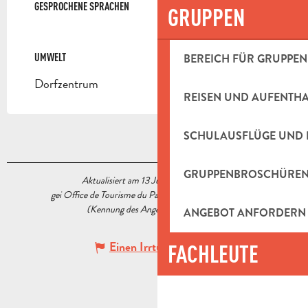
GESPROCHENE SPRACHEN
GESPROCHENE SPRACHEN
GRUPPEN
UMWELT
UMWELT
BEREICH FÜR GRUPPEN
Dorfzentrum
REISEN UND AUFENTH
SCHULAUSFLÜGE UND 
GRUPPENBROSCHÜRE
Aktualisiert am 13 Juli 2026 Um 16:19
gei Office de Tourisme du Pays d’Aubagne et de l’Étoile
(Kennung des Angebots :
7887923
)
ANGEBOT ANFORDERN
Einen Irrtum angeben
FACHLEUTE