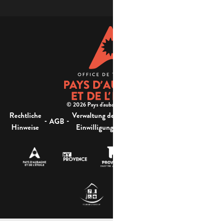
© 2026 Pays d'aubagne et de l'étoile -
Rechtliche
Verwaltung der
Barrierefreiheit:
-
-
-
-
AGB
Sitemap
Hinweise
Einwilligung
nicht konform