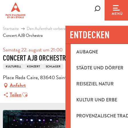
Aller
au
Suche
MENÜ
contenu
principal
Startseite
Den Aufenthalt vorbereiten
Agenda & Ausflugsideen
ENTDECKEN
Concert AJB Orchestra
Samstag 22. august um 21:00
AUBAGNE
CONCERT AJB ORCHESTRA
KULTURELL
KONZERT
SCHLAGER
STÄDTE UND DÖRFER
Place Reda Caire, 83640 Saint-Zacharie
REISEZIEL NATUR
Anfahrt
Ajouter aux favoris
Teilen
KULTUR UND ERBE
PROVENZALISCHE TRA