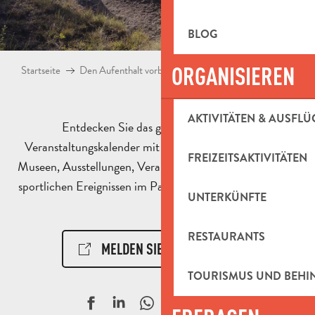
BLOG
ORGANISIEREN
Startseite
Den Aufenthalt vorbereiten
Agenda & Ausflugsideen
AKTIVITÄTEN & AUSFLÜ
Entdecken Sie das ganze Jahr über den
Veranstaltungskalender mit Animationen, Aktivitäten,
FREIZEITSAKTIVITÄTEN
Museen, Ausstellungen, Veranstaltungen, kulturellen und
sportlichen Ereignissen im Pays d’Aubagne et de l’Étoile.
UNTERKÜNFTE
RESTAURANTS
MELDEN SIE EIN EREIGNIS!
TOURISMUS UND BEH
Ajouter aux f