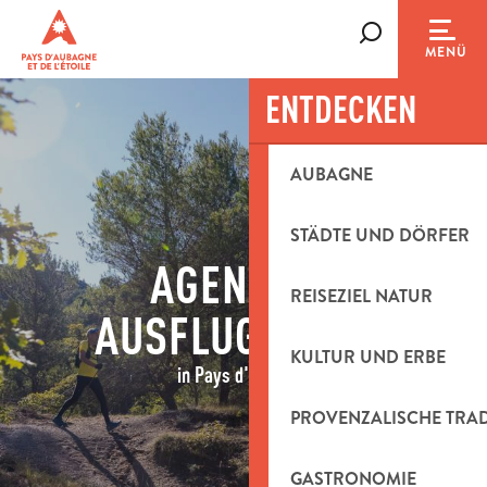
Aller
au
Suche
MENÜ
contenu
principal
ENTDECKEN
AUBAGNE
STÄDTE UND DÖRFER
AGENDA &
REISEZIEL NATUR
AUSFLUGSIDEEN
KULTUR UND ERBE
in Pays d'Aubagne
PROVENZALISCHE TRA
GASTRONOMIE