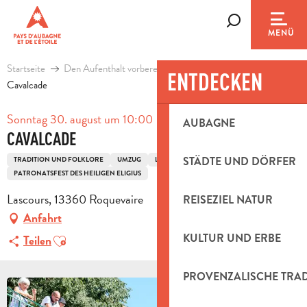
Aller
au
Suche
MENÜ
contenu
principal
Startseite
Den Aufenthalt vorbereiten
Agenda & Ausflugsideen
ENTDECKEN
Cavalcade
Sonntag 30. august um 10:00
AUBAGNE
CAVALCADE
STÄDTE UND DÖRFER
TRADITION UND FOLKLORE
UMZUG
LOKALE FESTE
PATRONATSFEST DES HEILIGEN ELIGIUS
Lascours, 13360 Roquevaire
REISEZIEL NATUR
Anfahrt
Ajouter aux favoris
KULTUR UND ERBE
Teilen
PROVENZALISCHE TRA
+3 FOTOS