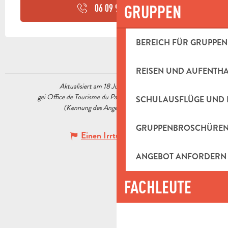
GRUPPEN
06 09 90 43
▒▒
BEREICH FÜR GRUPPEN
REISEN UND AUFENTH
Aktualisiert am 18 Juni 2026 Um 17:14
gei Office de Tourisme du Pays d’Aubagne et de l’Étoile
SCHULAUSFLÜGE UND 
(Kennung des Angebots :
5541205
)
GRUPPENBROSCHÜRE
Einen Irrtum angeben
ANGEBOT ANFORDERN
FACHLEUTE