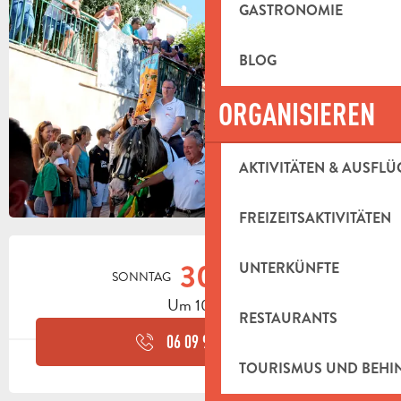
GASTRONOMIE
BLOG
ORGANISIEREN
AKTIVITÄTEN & AUSFLÜ
FREIZEITSAKTIVITÄTEN
ÖFFNUNGSZEITEN & KONTAKTDAT
30.
UNTERKÜNFTE
SONNTAG
AUGUST
Um 10:00
RESTAURANTS
06 09 90 43
▒▒
TOURISMUS UND BEH