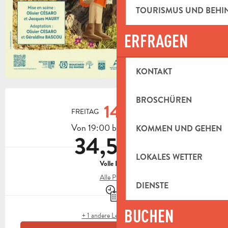
TOURISMUS UND BEH
ERFRAGEN
KONTAKT
ÖFFNUNGSZEITEN & KONTAKTDAT
BROSCHÜREN
14.
FREITAG
AUGUST
Von 19:00 bis zu 23:30
KOMMEN UND GEHEN
34,50 €
LOKALES WETTER
Volle Preis
Alle Preise
DIENSTE
Nur mit Reservierung
BUCHEN
+ 1 andere Leistung(en)