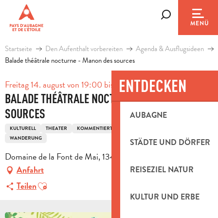
Aller
au
Suche
MENÜ
contenu
principal
Startseite
Den Aufenthalt vorbereiten
Agenda & Ausflugsideen
Balade théâtrale nocturne - Manon des sources
ENTDECKEN
Freitag 14. august von 19:00 bis zu 23:30
BALADE THÉÂTRALE NOCTURNE - MANON DES
SOURCES
AUBAGNE
KULTURELL
THEATER
KOMMENTIERTER RUNDGANG
SPORT ZU FUSS
WANDERUNG
STÄDTE UND DÖRFER
Domaine de la Font de Mai, 13400 Aubagne
Anfahrt
REISEZIEL NATUR
Ajouter aux favoris
Teilen
KULTUR UND ERBE