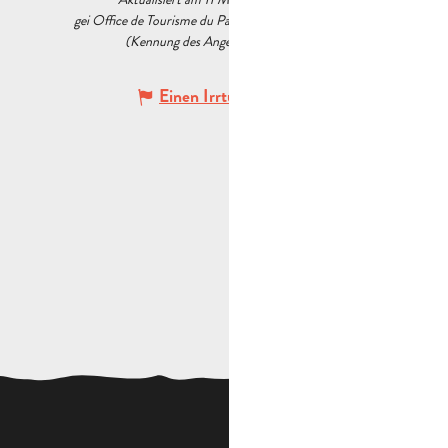
gei Office de Tourisme du Pays d’Aubagne et de l’Étoile
(Kennung des Angebots :
6142099
)
Einen Irrtum angeben