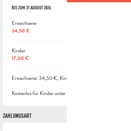
AB
BIS ZUM
1 JULI 2026
31 AUGUST 2026
BIS ZUM
31 AUGUST 2026
Erwachsene
34,50 €
Kinder
17,00 €
Erwachsene: 34,50 €, Kinder (8-18 Jahren): 17 €.
Kostenlos für Kinder unter 8 Jahren.
ZAHLUNGSART