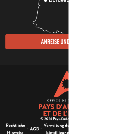
ANREISE UND KONTAKTE
© 2026 Pays d'aubagne et de l'étoile -
Rechtliche
Verwaltung der
Barrierefreiheit:
-
-
-
-
AGB
Sitemap
Hinweise
Einwilligung
nicht konform