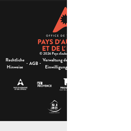
© 2026 Pays d'aubagne et de l'étoile -
Rechtliche
Verwaltung der
Barrierefreiheit:
-
-
-
-
AGB
Sitemap
Hinweise
Einwilligung
nicht konform