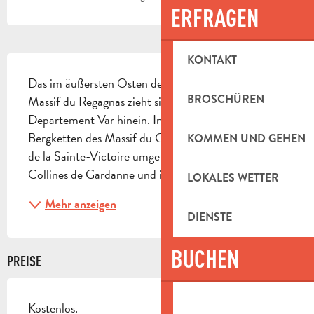
ERFRAGEN
BESCHREIBUNG
KONTAKT
Das im äußersten Osten des Departements gelegene 
BROSCHÜREN
Massif du Regagnas zieht sich bis in das benachbarte 
Departement Var hinein. Im Norden wird es von den 
Bergketten des Massif du Concors und des Massif 
KOMMEN UND GEHEN
de la Sainte-Victoire umgeben, im Westen von den 
Collines de Gardanne und im Süden von den...
LOKALES WETTER
Mehr anzeigen
DIENSTE
BUCHEN
PREISE
Kostenlos.