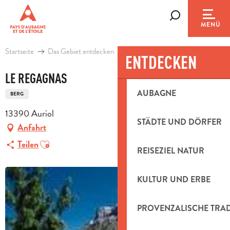
Aller
au
Suche
MENÜ
contenu
principal
Startseite
Das Gebiet entdecken
Natürliches Erbe
Le Regagnas
ENTDECKEN
LE REGAGNAS
AUBAGNE
BERG
13390 Auriol
STÄDTE UND DÖRFER
Anfahrt
Ajouter aux favoris
Teilen
REISEZIEL NATUR
KULTUR UND ERBE
PROVENZALISCHE TRA