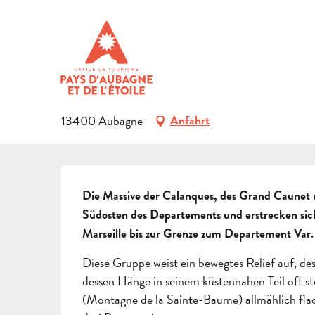
Aller
Startseite
Das Gebiet entdecken
Natürliches Erbe
Le
au
contenu
LE GRAND CAUNET - LA MAR
principal
BERG
13400 Aubagne
Anfahrt
BESCHREIBUNG
Die Massive der Calanques, des Grand Caunet 
Südosten des Departements und erstrecken sich
Marseille bis zur Grenze zum Departement Var.
Diese Gruppe weist ein bewegtes Relief auf, 
dessen Hänge in seinem küstennahen Teil oft ste
(Montagne de la Sainte-Baume) allmählich flac