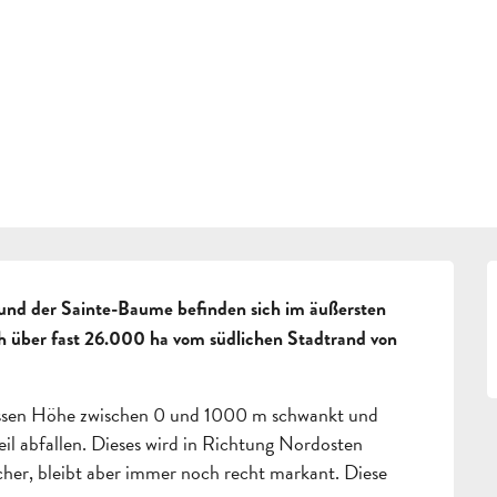
ERFRAGEN
 Grand Caunet - La Marcouline
BUCHEN
COULINE
GRUPPEN
FACHLEUTE
und der Sainte-Baume befinden sich im äußersten 
 über fast 26.000 ha vom südlichen Stadtrand von 
DE
dessen Höhe zwischen 0 und 1000 m schwankt und 
il abfallen. Dieses wird in Richtung Nordosten 
her, bleibt aber immer noch recht markant. Diese 