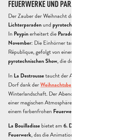
FEUERWERKE UND PARADEN
Der Zauber der Weihnacht drückt sich auch in
und
aus.
Lichterparaden
pyrotechnischen Darbietungen
In
erheitert die
am
Peypin
Parade der Einhörner
29.
: Die Einhörner tanzen auf der Avenue de la
November
République, gefolgt von einem
und einer
Kinderchor
, die den Abend erhellt.
pyrotechnischen Show
In
taucht der Abend des
das
La Destrousse
5. Dezember
Dorf dank der
in eine echte
Weihnachtsbeleuchtung
Winterlandschaft. Der Abend wird mit Animationen in
einer magischen Atmosphäre fortgesetzt, bevor er mit
einem farbenfrohen
endet!
Feuerwerk
bietet am
ebenfalls ein
La Bouilladisse
6. Dezember
, das die Animationen des Tages abschließt.
Feuerwerk