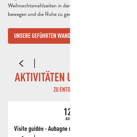
Weihnachtsmahlzeiten in den Hügeln von Pagnol zu
bewegen und die Ruhe zu genießen.
UNSERE GEFÜHRTEN WANDERUNGEN
DAS GARLABAN-MASSIV
D
AKTIVITÄTEN UND BESUCHE
ZU ENTDECKEN
12.
8
€
AUG
Visite guidée - Aubagne dans les yeux de Marcel