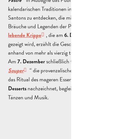
Pastre
kalendarischen Traditionen in Begleitung von kleinen
Santons zu entdecken, die mit sanfter Stimme die
Bräuche und Legenden der Provence erzählen. Die
, die am
lebende Krippe
6. Dezember im Comoedia
gezeigt wird, erzählt die Geschichte der Geburt Christi
anhand von mehr als vierzig traditionellen Figuren neu.
Am
schließlich feiert das Schauspiel “
7. Dezember
Gros
“ die provenzalische Nachtwache, indem es
Souper
das Ritual des mageren Essens und der
dreizehn
nachzeichnet, begleitet von traditionellen
Desserts
Tänzen und Musik.