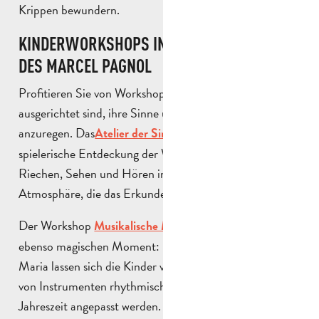
Krippen bewundern.
KINDERWORKSHOPS IN DER KLEINEN WELT
DES MARCEL PAGNOL
Profitieren Sie von Workshops, die speziell darauf
ausgerichtet sind, ihre Sinne und ihre Fantasie
anzuregen. Das
bietet eine
Atelier der Sinne
spielerische Entdeckung der Welt durch Berühren,
Riechen, Sehen und Hören in einer sanften
Atmosphäre, die das Erkunden mit der Familie fördert.
Der Workshop
bietet einen
Musikalische Märchen
ebenso magischen Moment: Unter der Leitung von
Maria lassen sich die Kinder von Geschichten tragen, die
von Instrumenten rhythmisch begleitet und der
Jahreszeit angepasst werden. Diese Sitzungen, in denen