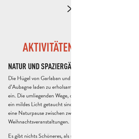
AKTIVITÄTEN IM FREIEN
NATUR UND SPAZIERGÄNGE
Die Hügel von Garlaban und die Landschaften des Pays
d’Aubagne laden zu erholsamen Winterspaziergängen
ein. Die umliegenden Wege, die zu dieser Jahreszeit in
ein mildes Licht getaucht sind, eignen sich perfekt für
eine Naturpause zwischen zwei
Weihnachtsveranstaltungen.
Es gibt nichts Schöneres, als sich nach den