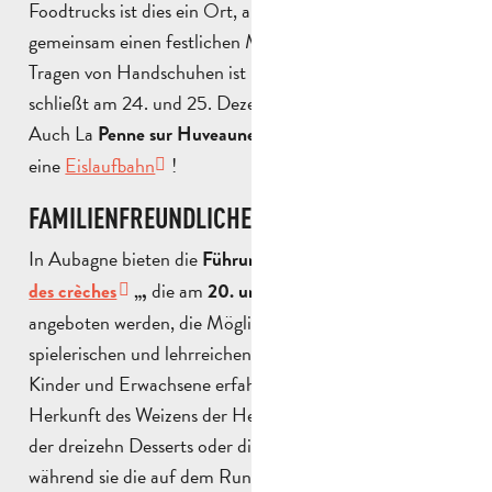
Foodtrucks ist dies ein Ort, an dem die ganze Familie
gemeinsam einen festlichen Moment erleben kann. Das
Tragen von Handschuhen ist Pflicht und die Eisbahn
schließt am 24. und 25. Dezember sowie am 1. Januar.
Auch La
hat
Penne sur Huveaune
ab dem 20. Dezember
eine
Eislaufbahn
!
FAMILIENFREUNDLICHE FÜHRUNGEN
In Aubagne bieten die
Führungen “
Aubagne à l’heure
die am
des crèches
„,
20. und 27. Dezember
angeboten werden, die Möglichkeit, die Stadt auf einem
spielerischen und lehrreichen Spaziergang zu entdecken.
Kinder und Erwachsene erfahren dabei etwas über die
Herkunft des Weizens der Heiligen Barbara, das Ritual
der dreizehn Desserts oder die Geschichte der Pastoral,
während sie die auf dem Rundgang aufgestellten