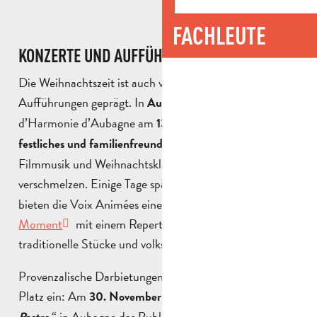
FACHLEUTE
KONZERTE UND AUFFÜHRUNGEN
Die Weihnachtszeit ist auch von zauberhaften
Aufführungen geprägt. In
bietet das Orchestre
Aubagne
d’Harmonie d’Aubagne am
ein
13. und 14. Dezember
, bei dem
festliches und familienfreundliches
Konzert
Filmmusik und Weihnachtsklassiker miteinander
verschmelzen. Einige Tage später, am
,
19. Dezember
bieten die Voix Animées einen
herzlichen musikalischen
Moment
mit einem Repertoire, das alte Melodien,
traditionelle Stücke und volkstümliche Klänge vereint.
Provenzalische Darbietungen nehmen einen besonderen
Platz ein: Am
lädt “
30. November
Le Murmure du
“ in Aubagne das Publikum ein, die