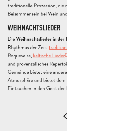
traditionelle Prozession, die mit einem gemütlichen
Beisammensein bei Wein und heißer Schokolade endet.
WEIHNACHTSLIEDER
Die
bestimmen den
Weihnachtslieder in der Provence
Rhythmus der Zeit:
traditionelle armenische Lieder
in
Roquevaire,
keltische Lieder
in Auriol, ukrainisches
und provenzalisches Repertoire in Cadolive… Jede
Gemeinde bietet eine andere, aber immer herzliche
Atmosphäre und bietet dem Publikum ein musikalisches
Eintauchen in den Geist der Festtage.