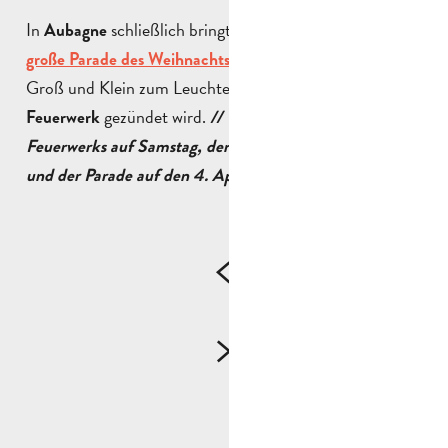
In
schließlich bringt am
die
Aubagne
21. Dezember
die Augen von
große Parade des Weihnachtsmannes
Groß und Klein zum Leuchten, bevor um
ein
19:30 Uhr
gezündet wird.
Feuerwerk
// Verschiebung des
Feuerwerks auf Samstag, den 3. Januar um 19:30 Uhr,
.
und der Parade auf den 4. April 2026