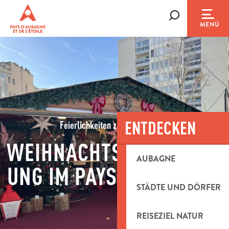
Aller
au
Suche
MENÜ
contenu
principal
ENTDECKEN
Feierlichkeiten zum Jahresende
WEIHNACHTSUNTERHALT
AUBAGNE
UNG IM PAYS D'AUBAGNE
STÄDTE UND DÖRFER
REISEZIEL NATUR