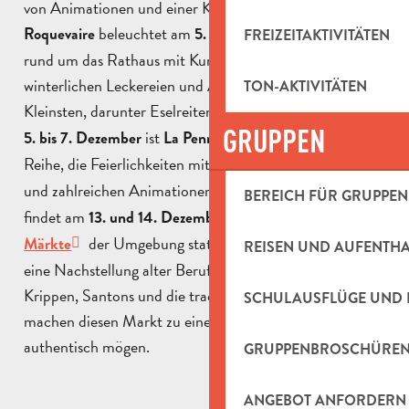
von Animationen und einer Kutschfahrt profitiert.
beleuchtet am
die Straßen
Roquevaire
5. Dezember
FREIZEITAKTIVITÄTEN
rund um das Rathaus mit Kunsthandwerkern,
winterlichen Leckereien und Aktivitäten für die
TON-AKTIVITÄTEN
Kleinsten, darunter Eselreiten und ein Jahrmarkt.
Vom
GRUPPEN
ist
an der
5. bis 7. Dezember
La Penne sur Huveaune
Reihe, die Feierlichkeiten mit einem
Weihnachtsmarkt
und zahlreichen Animationen zu eröffnen. In
Auriol
BEREICH FÜR GRUPPEN
findet am
13. und 14. Dezember
einer der größten
der Umgebung statt: Über 100 Handwerker,
Märkte
REISEN UND AUFENTH
eine Nachstellung alter Berufe, Gastronomiestände,
Krippen, Santons und die traditionelle Weihnachtstafel
SCHULAUSFLÜGE UND 
machen diesen Markt zu einem Muss für alle, die es
authentisch mögen.
GRUPPENBROSCHÜRE
ANGEBOT ANFORDERN