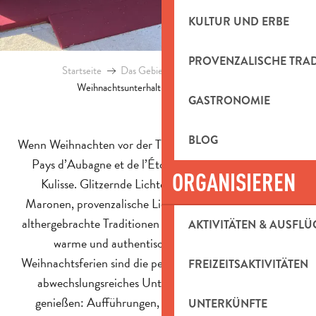
KULTUR UND ERBE
PROVENZALISCHE TRA
Startseite
Das Gebiet entdecken
Blog
Weihnachtsunterhaltung im Pays d’Aubagne
GASTRONOMIE
BLOG
Wenn Weihnachten vor der Tür steht, verwandelt sich das
Pays d’Aubagne et de l’Étoile in eine märchenhafte
ORGANISIEREN
Kulisse. Glitzernde Lichter, der Duft von heißen
Maronen, provenzalische Lieder, Gourmetmärkte und
althergebrachte Traditionen verleihen den Dörfern eine
AKTIVITÄTEN & AUSFLÜ
warme und authentische Atmosphäre. Die
Weihnachtsferien sind die perfekte Gelegenheit, um ein
FREIZEITSAKTIVITÄTEN
abwechslungsreiches Unterhaltungsprogramm zu
genießen: Aufführungen, Feuerwerke, Führungen,
UNTERKÜNFTE