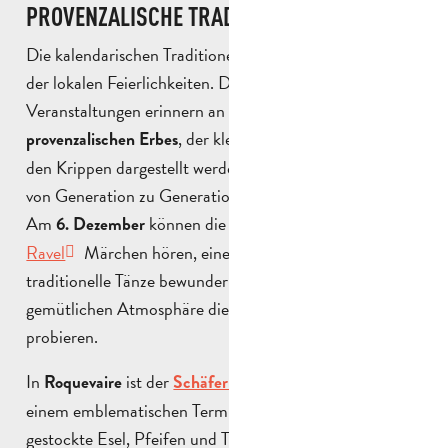
PROVENZALISCHE TRADITIONEN
Die kalendarischen Traditionen stehen im Mittelpunkt
der lokalen Feierlichkeiten. Die verschiedenen
Veranstaltungen erinnern an die Bedeutung des
, der kleinen Handwerke, die in
provenzalischen Erbes
den Krippen dargestellt werden, und der Bräuche, die
von Generation zu Generation weitergegeben werden.
Am
können die Besucher in der
Töpferei
6. Dezember
Ravel
Märchen hören, eine lebende Krippe und
traditionelle Tänze bewundern sowie in einer
gemütlichen Atmosphäre die dreizehn Desserts
probieren.
In
ist der
zu
Roquevaire
Schäferlauf
am
24. Dezember
einem emblematischen Termin geworden: Schafe,
gestockte Esel, Pfeifen und Trommeln begleiten eine