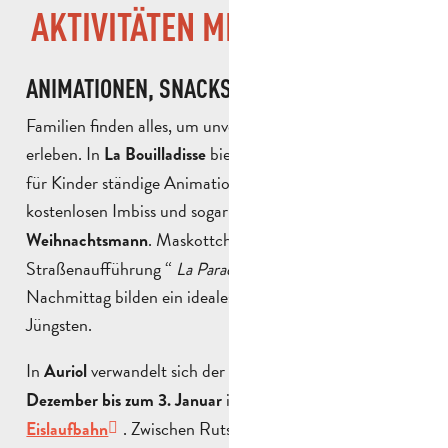
AKTIVITÄTEN MIT DER FAMILIE
ANIMATIONEN, SNACKS UND EISLAUFBAHN
Familien finden alles, um unvergessliche Momente zu
erleben. In
bietet das
Weihnachtsfest
La Bouilladisse
für Kinder ständige Animationen, Aufführungen, einen
kostenlosen Imbiss und sogar ein
Fotoshooting mit dem
. Maskottchen, Hüpfburgen und die
Weihnachtsmann
Straßenaufführung “
La Parade de Lune
“ am späten
Nachmittag bilden ein ideales Programm für die
Jüngsten.
In
verwandelt sich der Place du Village vom
Auriol
20.
in eine
Dezember bis zum 3. Januar
vorübergehende
. Zwischen Rutschpartien, Karussells und
Eislaufbahn