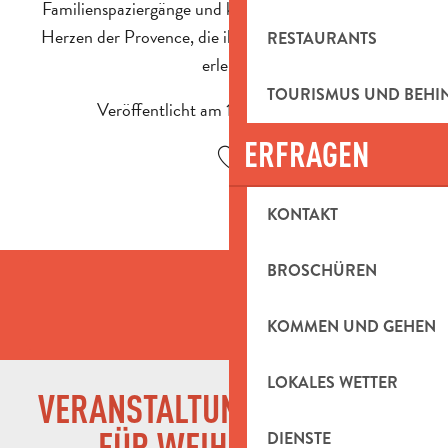
Familienspaziergänge und kulturelle Höhepunkte im
Herzen der Provence, die ihre Kalenderfeste intensiv
RESTAURANTS
erlebt.
TOURISMUS UND BEH
Veröffentlicht am 1 Dezember 2025
ERFRAGEN
Ajouter aux favoris
KONTAKT
BROSCHÜREN
KOMMEN UND GEHEN
LOKALES WETTER
WEIHNACHTSMÄRKTE
VERANSTALTUNGSKALENDER
FÜR WEIHNACHTEN
DIENSTE
KONZERTE UND AUFFÜHRUNGEN