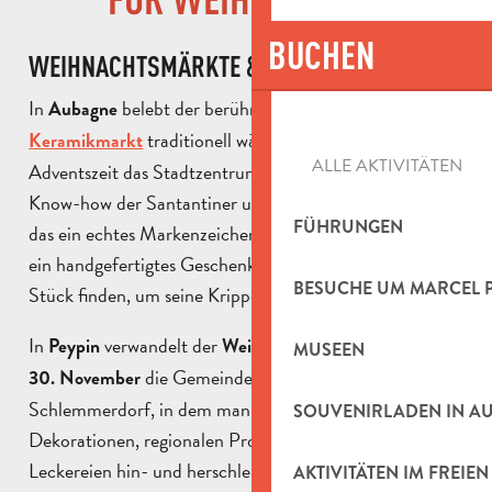
BUCHEN
FEUERWERK UND PARADEN
WEIHNACHTSMÄRKTE & KUNSTHANDWERK
In
belebt der berühmte
Aubagne
Santons- und
FAMILIENAKTIVITÄTEN
traditionell während der gesamten
Keramikmarkt
ALLE AKTIVITÄTEN
KULTURELLE AKTIVITÄTEN
Adventszeit das Stadtzentrum. Hier kann man das
Know-how der Santantiner und Keramiker entdecken,
AKTIVITÄTEN IM FREIEN
FÜHRUNGEN
das ein echtes Markenzeichen der Region ist, und leicht
ein handgefertigtes Geschenk oder ein authentisches
BESUCHE UM MARCEL 
Stück finden, um seine Krippe zu vervollständigen.
In
verwandelt der
am
Peypin
Weihnachtsmarkt
29. und
MUSEEN
die Gemeinde in ein kleines, festliches
30. November
Schlemmerdorf, in dem man zwischen Ständen mit
SOUVENIRLADEN IN A
Dekorationen, regionalen Produkten und winterlichen
Leckereien hin- und herschlendern kann, während man
AKTIVITÄTEN IM FREIEN