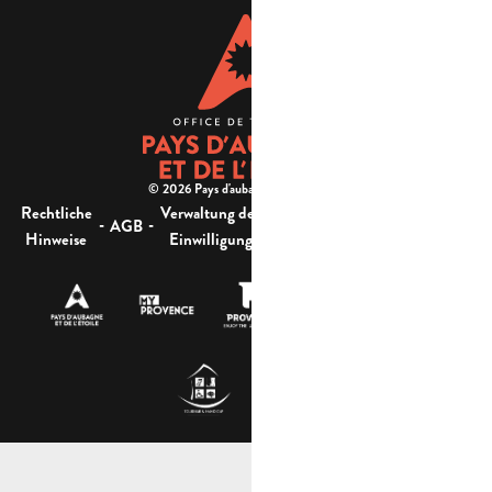
© 2026 Pays d'aubagne et de l'étoile -
Rechtliche
Verwaltung der
Barrierefreiheit:
-
-
-
-
AGB
Sitemap
Hinweise
Einwilligung
nicht konform