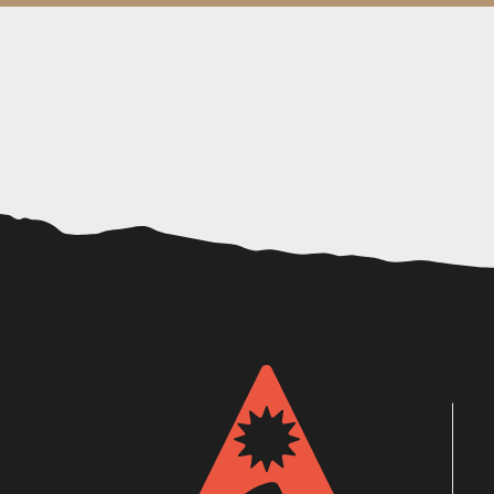
Balade découverte des plantes sauvages à la Font de Mai
Atelier : les sens, l'aventure des petits curieux