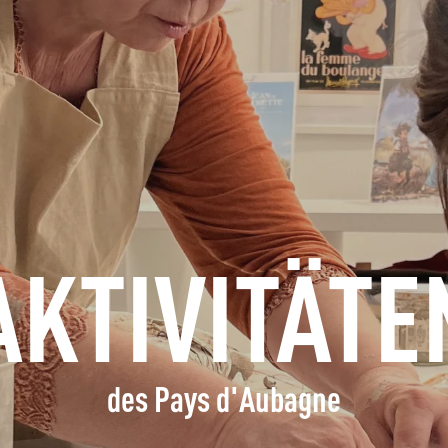
ERFRAGEN
BUCHEN
GRUPPEN
FACHLEUTE
AKTIVITÄTE
DE
des Pays d'Aubagne