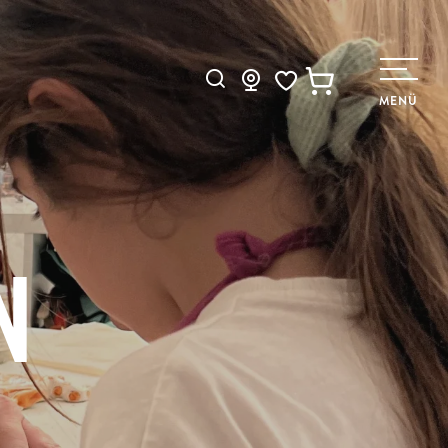
Suche
MENÜ
Voir les favoris
N