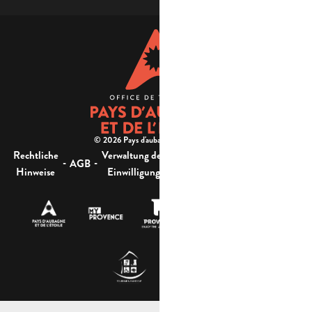
© 2026 Pays d'aubagne et de l'étoile -
Rechtliche
Verwaltung der
Barrierefreiheit:
-
-
-
-
AGB
Sitemap
Hinweise
Einwilligung
nicht konform