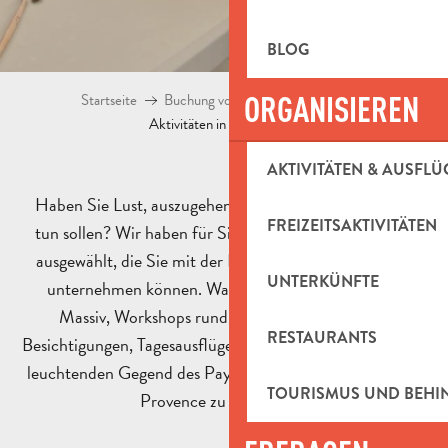
BLOG
ORGANISIEREN
Startseite
Buchung von Aktivitäten und Shop
Aktivitäten in Pays d’Aubagne
AKTIVITÄTEN & AUSFLÜ
Haben Sie Lust, auszugehen, und wissen nicht, was Sie
FREIZEITSAKTIVITÄTEN
tun sollen? Wir haben für Sie die aktuellen Aktivitäten
ausgewählt, die Sie mit der Familie oder mit Freunden
UNTERKÜNFTE
unternehmen können. Wanderungen im Garlaban-
Massiv, Workshops rund um den Ton, kulturelle
RESTAURANTS
Besichtigungen, Tagesausflüge! So viele Ideen, um von der
leuchtenden Gegend des Pays d’Aubagne im Herzen der
TOURISMUS UND BEH
Provence zu profitieren.