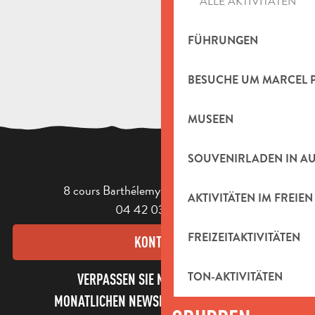
ALLE AKTIVITÄTEN
Création DIY d'un sac de plage
Randonnée Pagnol cinéaste des collines
FÜHRUNGEN
BESUCHE UM MARCEL 
MUSEEN
SOUVENIRLADEN IN A
8 cours Barthélemy - 13400 Aubagne
AKTIVITÄTEN IM FREIEN
04 42 03 49 98
FREIZEITAKTIVITÄTEN
KONTAKT
TON-AKTIVITÄTEN
VERPASSEN SIE NICHT UNSEREN
MONATLICHEN NEWSLETTER UND UNSERE