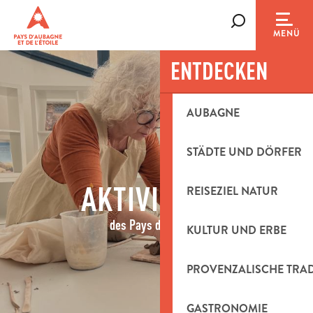
Aller
au
Suche
MENÜ
contenu
principal
ENTDECKEN
AUBAGNE
STÄDTE UND DÖRFER
AKTIVITÄTEN
REISEZIEL NATUR
des Pays d'Aubagne
KULTUR UND ERBE
PROVENZALISCHE TRA
GASTRONOMIE