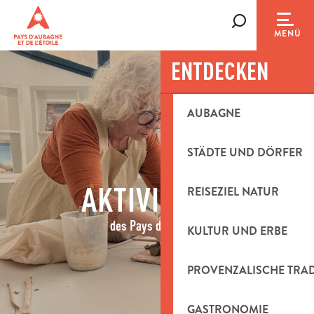
Aller
au
Suche
MENÜ
contenu
principal
ENTDECKEN
AUBAGNE
STÄDTE UND DÖRFER
AKTIVITÄTEN
REISEZIEL NATUR
des Pays d'Aubagne
KULTUR UND ERBE
PROVENZALISCHE TRA
GASTRONOMIE