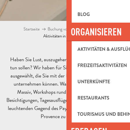
BLOG
ORGANISIEREN
Startseite
Buchung von Aktivitäten und Shop
Aktivitäten in Pays d’Aubagne
AKTIVITÄTEN & AUSFLÜ
Haben Sie Lust, auszugehen, und wissen nicht, was Sie
FREIZEITSAKTIVITÄTEN
tun sollen? Wir haben für Sie die aktuellen Aktivitäten
ausgewählt, die Sie mit der Familie oder mit Freunden
UNTERKÜNFTE
unternehmen können. Wanderungen im Garlaban-
Massiv, Workshops rund um den Ton, kulturelle
RESTAURANTS
Besichtigungen, Tagesausflüge! So viele Ideen, um von der
leuchtenden Gegend des Pays d’Aubagne im Herzen der
TOURISMUS UND BEH
Provence zu profitieren.