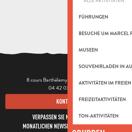
ALLE AKTIVITÄTEN
Location de VTT électrique dans le Garlaban - Demi-journée
Atelier argile # 5
FÜHRUNGEN
BESUCHE UM MARCEL 
MUSEEN
SOUVENIRLADEN IN A
8 cours Barthélemy - 13400 Aubagne
AKTIVITÄTEN IM FREIEN
04 42 03 49 98
FREIZEITAKTIVITÄTEN
KONTAKT
TON-AKTIVITÄTEN
VERPASSEN SIE NICHT UNSEREN
MONATLICHEN NEWSLETTER UND UNSERE