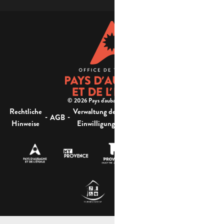
© 2026 Pays d'aubagne et de l'étoile -
Rechtliche
Verwaltung der
Barrierefreiheit:
-
-
-
-
AGB
Sitemap
Hinweise
Einwilligung
nicht konform