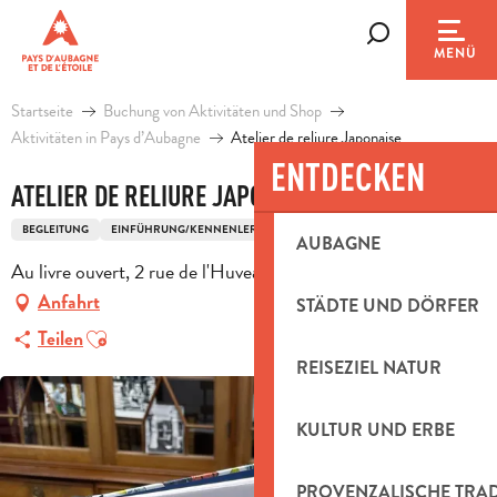
Aller
au
Suche
MENÜ
contenu
principal
Startseite
Buchung von Aktivitäten und Shop
Aktivitäten in Pays d’Aubagne
Atelier de reliure Japonaise
ENTDECKEN
ATELIER DE RELIURE JAPONAISE
BEGLEITUNG
EINFÜHRUNG/KENNENLERNEN
BUCHBINDEN UND RAHMEN
AUBAGNE
Au livre ouvert, 2 rue de l'Huveaune, 13400 Aubagne
Anfahrt
STÄDTE UND DÖRFER
Ajouter aux favoris
Teilen
REISEZIEL NATUR
KULTUR UND ERBE
PROVENZALISCHE TRA