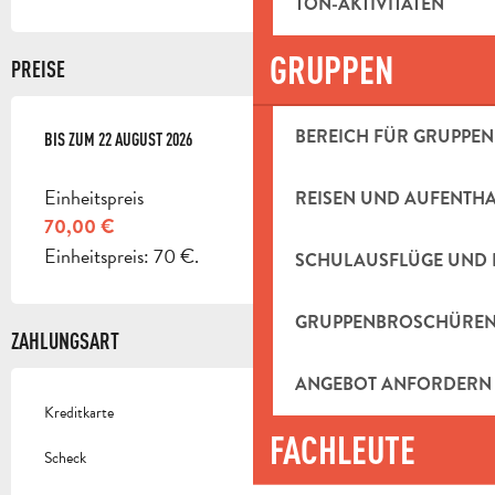
TON-AKTIVITÄTEN
GRUPPEN
PREISE
BEREICH FÜR GRUPPEN
AB
BIS ZUM
6 DEZEMBER 2025
22 AUGUST 2026
BIS ZUM
22 AUGUST 2026
Einheitspreis
REISEN UND AUFENTH
70,00 €
Einheitspreis: 70 €.
SCHULAUSFLÜGE UND 
GRUPPENBROSCHÜRE
ZAHLUNGSART
ANGEBOT ANFORDERN
Kreditkarte
FACHLEUTE
Scheck