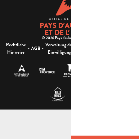
© 2026 Pays d'aubagne et de l'étoile -
Rechtliche
Verwaltung der
Barrierefreiheit:
-
-
-
-
AGB
Sitemap
Hinweise
Einwilligung
nicht konform