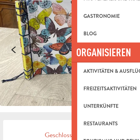
GASTRONOMIE
BLOG
ORGANISIEREN
AKTIVITÄTEN & AUSFLÜ
FREIZEITSAKTIVITÄTEN
UNTERKÜNFTE
ÖFFNUNGSZEITEN & KONTAKTDAT
RESTAURANTS
Geschlossen heute