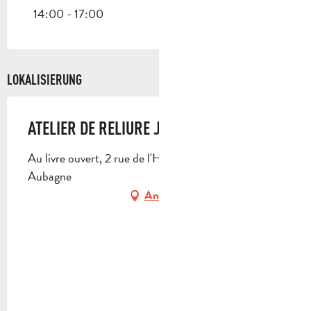
SAMSTAG 14 FEBRUAR 2026
14:00 - 17:00
SAMSTAG 30 MAI 2026
LOKALISIERUNG
SAMSTAG 18 JULI 2026
ATELIER DE RELIURE JAPONAISE
Au livre ouvert, 2 rue de l'Huveaune, 13400
Aubagne
Anfahrt