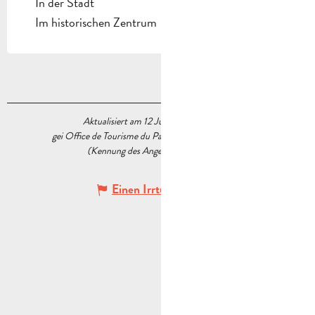
In der Stadt
Im historischen Zentrum
Aktualisiert am 12 Juni 2026 Um 17:12
gei Office de Tourisme du Pays d’Aubagne et de l’Étoile
(Kennung des Angebots :
7558809
)
Einen Irrtum angeben