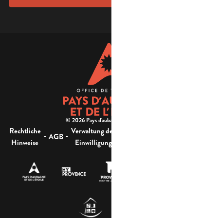
© 2026 Pays d'aubagne et de l'étoile -
Rechtliche
Verwaltung der
Barrierefreiheit:
-
-
-
-
AGB
Sitemap
Hinweise
Einwilligung
nicht konform