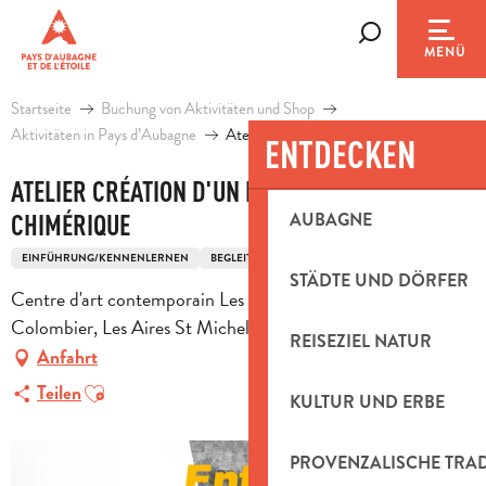
Aller
au
Suche
MENÜ
contenu
principal
Startseite
Buchung von Aktivitäten und Shop
Aktivitäten in Pays d’Aubagne
Atelier création d'un personnage chimériq
ENTDECKEN
ATELIER CRÉATION D'UN PERSONNAGE
AUBAGNE
CHIMÉRIQUE
EINFÜHRUNG/KENNENLERNEN
BEGLEITUNG
KREATIVE FREIZEITGESTALTUNG
STÄDTE UND DÖRFER
Centre d'art contemporain Les Pénitents Noirs, Impasse du
Colombier, Les Aires St Michel, 13400 Aubagne
REISEZIEL NATUR
Anfahrt
Ajouter aux favoris
Teilen
KULTUR UND ERBE
PROVENZALISCHE TRA