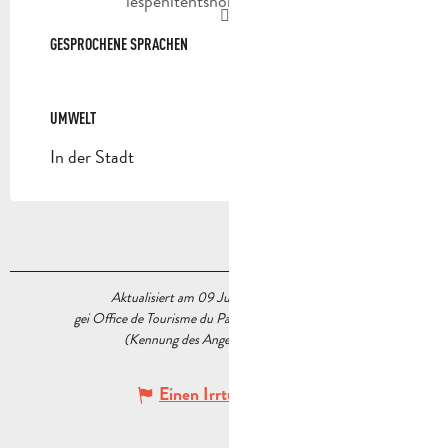
lespenitentsnoirs.aubagne.fr
GESPROCHENE SPRACHEN
GESPROCHENE SPRACHEN
UMWELT
UMWELT
In der Stadt
Aktualisiert am 09 Juni 2026 Um 09:59
gei Office de Tourisme du Pays d’Aubagne et de l’Étoile
(Kennung des Angebots :
7866067
)
Einen Irrtum angeben