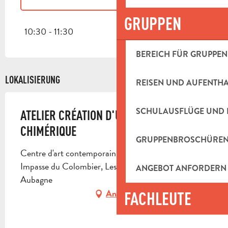
GRUPPEN
SAMSTAG 25 JULI 2026
10:30 - 11:30
BEREICH FÜR GRUPPEN
LOKALISIERUNG
REISEN UND AUFENTH
SCHULAUSFLÜGE UND 
ATELIER CRÉATION D'UN PERSONNAGE
CHIMÉRIQUE
GRUPPENBROSCHÜRE
Centre d'art contemporain Les Pénitents Noirs,
Impasse du Colombier, Les Aires St Michel, 13400
ANGEBOT ANFORDERN
Aubagne
Anfahrt
FACHLEUTE