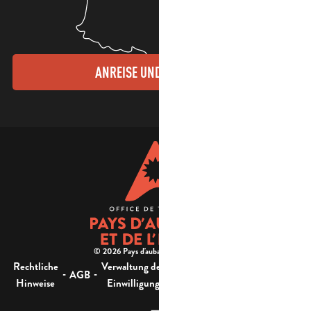
ANREISE UND KONTAKTE
© 2026 Pays d'aubagne et de l'étoile -
Rechtliche
Verwaltung der
Barrierefreiheit:
-
-
-
-
AGB
Sitemap
Hinweise
Einwilligung
nicht konform