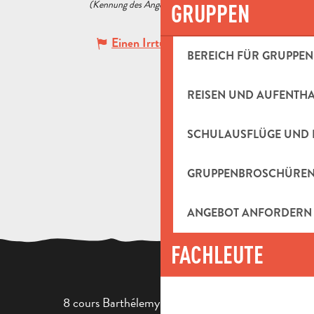
(Kennung des Angebots :
5569311
)
GRUPPEN
Einen Irrtum angeben
BEREICH FÜR GRUPPEN
REISEN UND AUFENTH
SCHULAUSFLÜGE UND 
GRUPPENBROSCHÜRE
ANGEBOT ANFORDERN
FACHLEUTE
8 cours Barthélemy - 13400 Aubagne