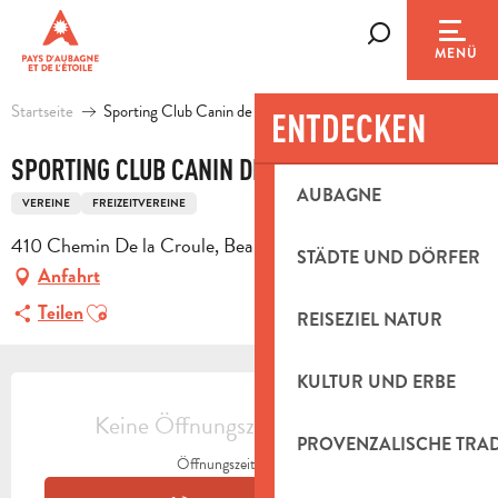
Aller
au
Suche
MENÜ
contenu
principal
Startseite
Sporting Club Canin de l'Etoile - S.C.C.E.
ENTDECKEN
SPORTING CLUB CANIN DE L'ETOILE - S.C.C.E.
AUBAGNE
VEREINE
FREIZEITVEREINE
410 Chemin De la Croule, Beaudinard, 13400 Aubagne
STÄDTE UND DÖRFER
Anfahrt
Ajouter aux favoris
Teilen
REISEZIEL NATUR
ÖFFNUNGSZEITEN & KONTAKTDAT
KULTUR UND ERBE
Keine Öffnungszeiten hinterlegt
PROVENZALISCHE TRA
Öffnungszeiten ansehen