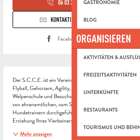
GASTRONOMIE
06 03 27 63
▒▒
KONTAKTIEREN SIE UNS
BLOG
ORGANISIEREN
Facebook Seite
AKTIVITÄTEN & AUSFLÜ
BESCHREIBUNG
FREIZEITSAKTIVITÄTEN
Der S.C.C.E. ist ein Verein für Hundeerziehung, 
Flyball, Gehorsam, Agility, Oberythmee, 
UNTERKÜNFTE
Welpenschule und Besuchshunde. Die Kurse werden 
von ehrenamtlichen, vom S.C.C. ausgebildeten 
RESTAURANTS
Hundetrainern durchgeführt, um Sie bei der 
Erziehung Ihres Vierbeiners zu beraten.
TOURISMUS UND BEH
Mehr anzeigen