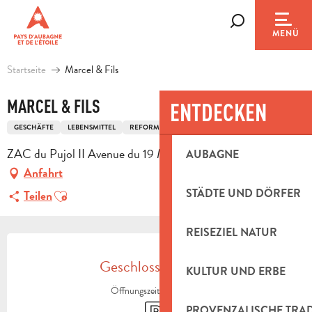
Aller
au
Suche
MENÜ
contenu
principal
Startseite
Marcel & Fils
MARCEL & FILS
ENTDECKEN
GESCHÄFTE
LEBENSMITTEL
REFORMHAUS
ZAC du Pujol II Avenue du 19 Mars 1962, 13390 Auriol
AUBAGNE
Anfahrt
Ajouter aux favoris
STÄDTE UND DÖRFER
Teilen
REISEZIEL NATUR
ÖFFNUNGSZEITEN & KONTAKTDAT
Geschlossen heute
KULTUR UND ERBE
Öffnungszeiten ansehen
Parkplatz
PROVENZALISCHE TRA