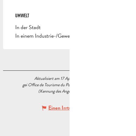
UMWELT
UMWELT
In der Stadt
In einem Industrie-/Gewerbegebiet
Aktualisiert am 17 April 2026 Um 15:09
gei Office de Tourisme du Pays d’Aubagne et de l’Étoile
(Kennung des Angebots :
7782576
)
Einen Irrtum angeben