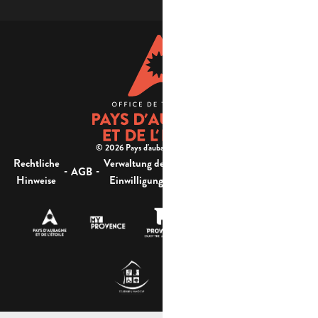
© 2026 Pays d'aubagne et de l'étoile -
Rechtliche
Verwaltung der
Barrierefreiheit:
-
-
-
-
AGB
Sitemap
Hinweise
Einwilligung
nicht konform