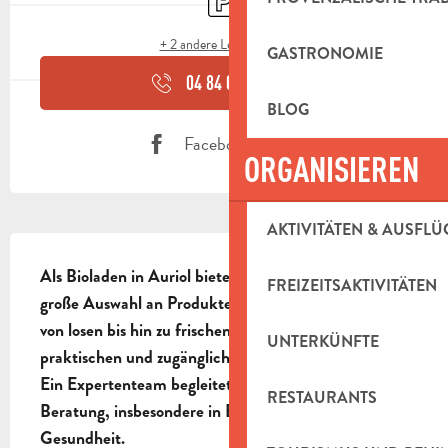
+ 2 andere Leistung(en)
GASTRONOMIE
04 84 06 00
▒▒
BLOG
Facebook Seite
ORGANISIEREN
AKTIVITÄTEN & AUSFLÜ
BESCHREIBUNG
Als Bioladen in Auriol bietet Marcel & Fils eine 
FREIZEITSAKTIVITÄTEN
große Auswahl an Produkten des täglichen Bedarfs, 
von losen bis hin zu frischen Lebensmitteln, in einem 
UNTERKÜNFTE
praktischen und zugänglichen Rahmen.

Ein Expertenteam begleitet Sie mit persönlicher 
RESTAURANTS
Beratung, insbesondere in Bezug auf natürliche 
Gesundheit.