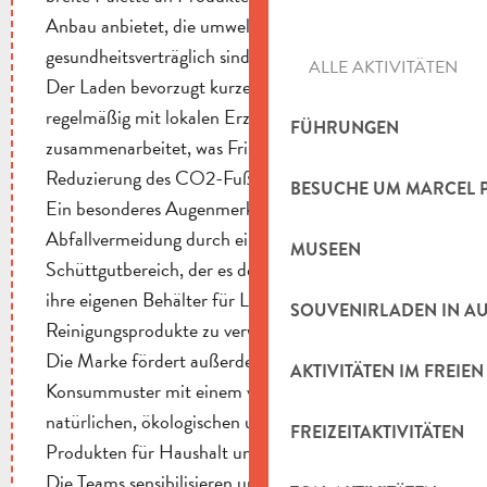
Anbau anbietet, die umwelt- und
gesundheitsverträglich sind.
ALLE AKTIVITÄTEN
Der Laden bevorzugt kurze Wege, indem er
regelmäßig mit lokalen Erzeugern
FÜHRUNGEN
zusammenarbeitet, was Frische, Qualität und eine
Reduzierung des CO2-Fußabdrucks garantiert.
BESUCHE UM MARCEL 
Ein besonderes Augenmerk liegt auf der
Abfallvermeidung durch einen entwickelten
MUSEEN
Schüttgutbereich, der es den Kunden ermöglicht,
ihre eigenen Behälter für Lebensmittel und
SOUVENIRLADEN IN A
Reinigungsprodukte zu verwenden.
Die Marke fördert außerdem nachhaltige
AKTIVITÄTEN IM FREIEN
Konsummuster mit einem vielfältigen Angebot an
natürlichen, ökologischen und abfallfreien
FREIZEITAKTIVITÄTEN
Produkten für Haushalt und Wohlbefinden.
Die Teams sensibilisieren und begleiten die Kunden