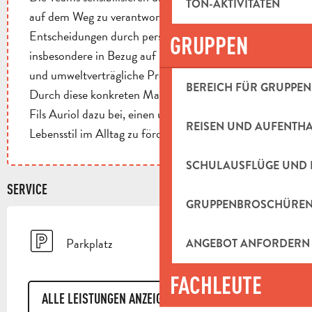
TON-AKTIVITÄTEN
auf dem Weg zu verantwortungsvolleren
Entscheidungen durch persönliche Beratung,
GRUPPEN
insbesondere in Bezug auf natürliche Gesundheit
und umweltverträgliche Produkte.
BEREICH FÜR GRUPPEN
Durch diese konkreten Maßnahmen trägt Marcel &
Fils Auriol dazu bei, einen umweltfreundlicheren
REISEN UND AUFENTH
Lebensstil im Alltag zu fördern.
SCHULAUSFLÜGE UND 
SERVICE
GRUPPENBROSCHÜRE
Parkplatz
ANGEBOT ANFORDERN
FACHLEUTE
ALLE LEISTUNGEN ANZEIGEN