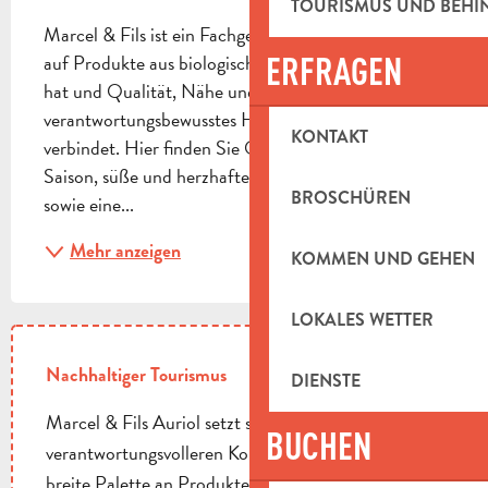
TOURISMUS UND BEH
Marcel & Fils ist ein Fachgeschäft in Auriol, das sich 
ERFRAGEN
auf Produkte aus biologischem Anbau spezialisiert 
hat und Qualität, Nähe und 
verantwortungsbewusstes Handeln miteinander 
KONTAKT
verbindet. Hier finden Sie Obst und Gemüse der 
Saison, süße und herzhafte Lebensmittel, Bio-Weine 
BROSCHÜREN
sowie eine...
Mehr anzeigen
KOMMEN UND GEHEN
LOKALES WETTER
Nachhaltiger Tourismus
DIENSTE
Marcel & Fils Auriol setzt sich aktiv für einen
BUCHEN
verantwortungsvolleren Konsum ein, indem es eine
breite Palette an Produkten aus biologischem