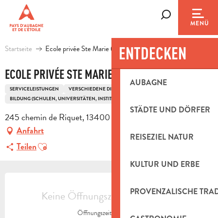
Aller
au
Suche
MENÜ
contenu
principal
ENTDECKEN
Startseite
Ecole privée Ste Marie ( Collège)
ECOLE PRIVÉE STE MARIE ( COLLÈGE)
AUBAGNE
SERVICELEISTUNGEN
VERSCHIEDENE DIENSTLEISTUNGEN
BILDUNG (SCHULEN, UNIVERSITÄTEN, INSTITUTE)
STÄDTE UND DÖRFER
245 chemin de Riquet, 13400 Aubagne
Anfahrt
REISEZIEL NATUR
Ajouter aux favoris
Teilen
KULTUR UND ERBE
ÖFFNUNGSZEITEN & KONTAKTDAT
PROVENZALISCHE TRA
Keine Öffnungszeiten hinterlegt
Öffnungszeiten ansehen