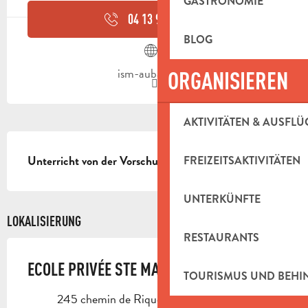
GASTRONOMIE
04 13 92 10
▒▒
BLOG
ism-aubagne.fr
ORGANISIEREN
AKTIVITÄTEN & AUSFLÜ
BESCHREIBUNG
FREIZEITSAKTIVITÄTEN
Unterricht von der Vorschule bis zur Oberstufe.
UNTERKÜNFTE
LOKALISIERUNG
RESTAURANTS
ECOLE PRIVÉE STE MARIE ( COLLÈGE)
TOURISMUS UND BEH
245 chemin de Riquet, 13400 Aubagne