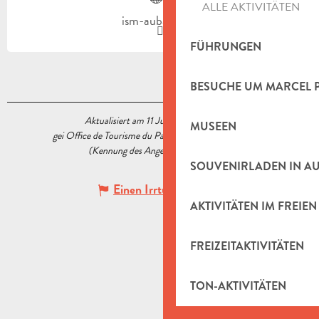
ALLE AKTIVITÄTEN
ism-aubagne.fr
FÜHRUNGEN
BESUCHE UM MARCEL 
Aktualisiert am 11 Juni 2025 Um 11:18
MUSEEN
gei Office de Tourisme du Pays d’Aubagne et de l’Étoile
(Kennung des Angebots :
5564658
)
SOUVENIRLADEN IN A
Einen Irrtum angeben
AKTIVITÄTEN IM FREIEN
FREIZEITAKTIVITÄTEN
TON-AKTIVITÄTEN