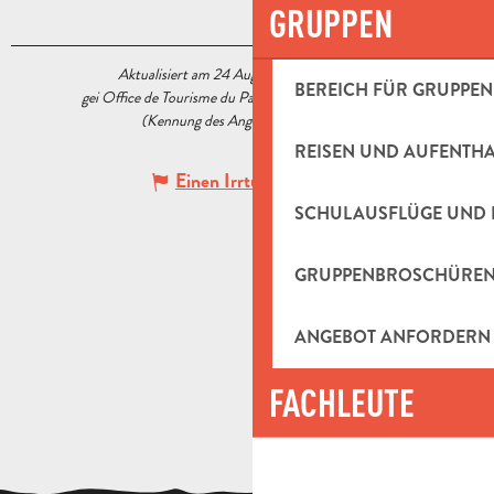
GRUPPEN
Aktualisiert am 24 August 2022 Um 14:26
BEREICH FÜR GRUPPEN
gei Office de Tourisme du Pays d’Aubagne et de l’Étoile
(Kennung des Angebots :
5571123
)
REISEN UND AUFENTH
Einen Irrtum angeben
SCHULAUSFLÜGE UND 
GRUPPENBROSCHÜRE
ANGEBOT ANFORDERN
FACHLEUTE