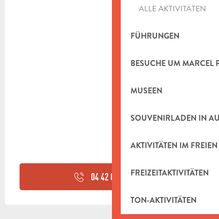
ALLE AKTIVITÄTEN
FÜHRUNGEN
BESUCHE UM MARCEL 
MUSEEN
SOUVENIRLADEN IN A
AKTIVITÄTEN IM FREIEN
FREIZEITAKTIVITÄTEN
04 42 04 70
▒▒
TON-AKTIVITÄTEN