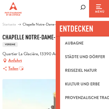
Aller
au
Suche
MENÜ
contenu
principal
Startseite
Chapelle Notre-Dame-de-Bon-Voyage
ENTDECKEN
CHAPELLE NOTRE-DAME-DE-BON-VOYAGE
AUBAGNE
VEREINE
Quartier La Glacière, 13390 Auriol
STÄDTE UND DÖRFER
Anfahrt
Ajouter aux favoris
Teilen
REISEZIEL NATUR
KULTUR UND ERBE
PROVENZALISCHE TRA