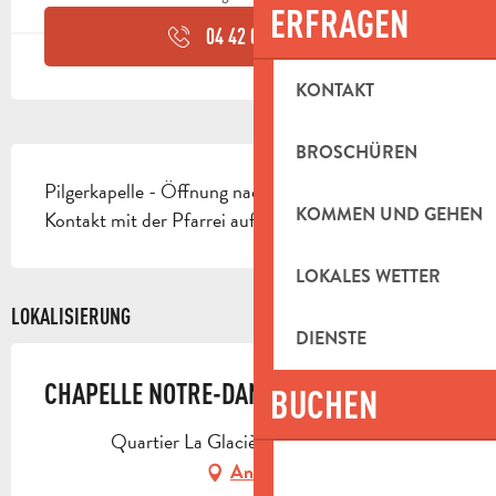
ERFRAGEN
04 42 04 70
▒▒
KONTAKT
BROSCHÜREN
BESCHREIBUNG
Pilgerkapelle - Öffnung nach Vereinbarung - 
KOMMEN UND GEHEN
Kontakt mit der Pfarrei aufnehmen.
LOKALES WETTER
LOKALISIERUNG
DIENSTE
CHAPELLE NOTRE-DAME-DE-BON-VOYAGE
BUCHEN
Quartier La Glacière, 13390 Auriol
Anfahrt