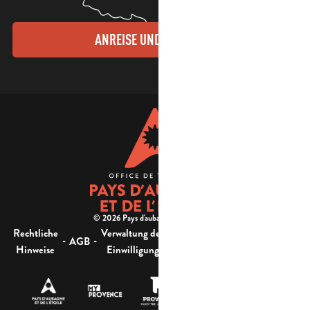
ANREISE UND KONTAKTE
© 2026 Pays d'aubagne et de l'étoile -
Rechtliche
Verwaltung der
Barrierefreiheit:
-
-
-
-
AGB
Sitemap
Hinweise
Einwilligung
nicht konform