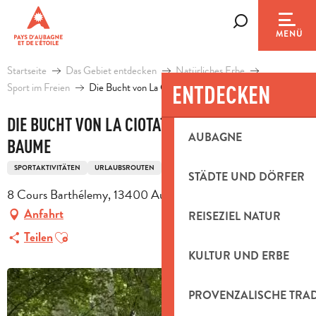
Aller
au
Suche
MENÜ
contenu
principal
Startseite
Das Gebiet entdecken
Natürliches Erbe
Sport im Freien
Die Bucht von La Ciotat und die Sainte-Baume
ENTDECKEN
DIE BUCHT VON LA CIOTAT UND DIE SAINTE-
AUBAGNE
BAUME
SPORTAKTIVITÄTEN
URLAUBSROUTEN
STÄDTE UND DÖRFER
8 Cours Barthélemy, 13400 Aubagne
Anfahrt
REISEZIEL NATUR
Ajouter aux favoris
Teilen
KULTUR UND ERBE
PROVENZALISCHE TRA