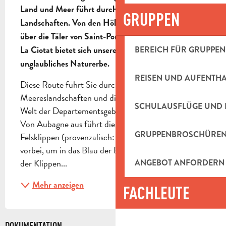
Land und Meer führt durch sehr kontrastreiche 
GRUPPEN
Landschaften. Von den Höhen der Sainte-Baume 
über die Täler von Saint-Pons bis hin zur Küste von 
La Ciotat bietet sich unseren Augen ein 
BEREICH FÜR GRUPPEN
unglaubliches Naturerbe.
REISEN UND AUFENTH
Diese Route führt Sie durch die blauen Farben der 
Meereslandschaften und die ländliche und wilde 
SCHULAUSFLÜGE UND 
Welt der Departementsgebiete und Bergmassive! 
Von Aubagne aus führt die Route an Wäldern, 
GRUPPENBROSCHÜRE
Felsklippen (provenzalisch: "Baou") und Tälern 
vorbei, um in das Blau der Bucht von La Ciotat und 
der Klippen...
ANGEBOT ANFORDERN
Mehr anzeigen
FACHLEUTE
DOKUMENTATION