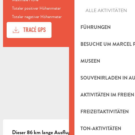
744 m
Totaler positiver Höhenmeter
1717 m
ALLE AKTIVITÄTEN
Totaler negativer Höhenmeter
-1717 m
DOKUMENTATION
FÜHRUNGEN
Mit GP
TRACÉ GPS
BESUCHE UM MARCEL 
HÖHENUNTERSCHIED
1716 M DE HÖHENUNTERSCHIED
MUSEEN
SOUVENIRLADEN IN A
AKTIVITÄTEN IM FREIEN
FREIZEITAKTIVITÄTEN
BESCHREIBUNG
TON-AKTIVITÄTEN
Dieser 86 km lange Ausflug mit dem Auto zwischen 