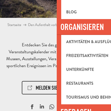
BLOG
ORGANISIEREN
Startseite
Den Aufenthalt vorbereiten
Agenda & Ausflugsideen
AKTIVITÄTEN & AUSFLÜ
Entdecken Sie das ganze Jahr über den
Veranstaltungskalender mit Animationen, Aktivitäten,
FREIZEITSAKTIVITÄTEN
Museen, Ausstellungen, Veranstaltungen, kulturellen und
sportlichen Ereignissen im Pays d’Aubagne et de l’Étoile.
UNTERKÜNFTE
RESTAURANTS
MELDEN SIE EIN EREIGNIS!
TOURISMUS UND BEH
Ajouter aux f