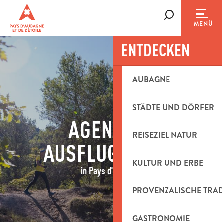
Aller
au
Suche
MENÜ
contenu
principal
ENTDECKEN
AUBAGNE
STÄDTE UND DÖRFER
AGENDA &
REISEZIEL NATUR
AUSFLUGSIDEEN
KULTUR UND ERBE
in Pays d'Aubagne
PROVENZALISCHE TRA
GASTRONOMIE