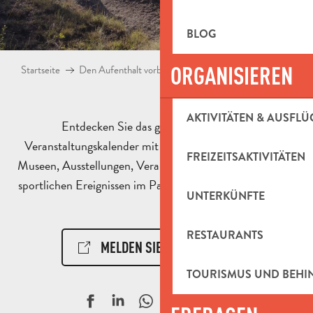
BLOG
ORGANISIEREN
Startseite
Den Aufenthalt vorbereiten
Agenda & Ausflugsideen
AKTIVITÄTEN & AUSFLÜ
Entdecken Sie das ganze Jahr über den
Veranstaltungskalender mit Animationen, Aktivitäten,
FREIZEITSAKTIVITÄTEN
Museen, Ausstellungen, Veranstaltungen, kulturellen und
sportlichen Ereignissen im Pays d’Aubagne et de l’Étoile.
UNTERKÜNFTE
RESTAURANTS
MELDEN SIE EIN EREIGNIS!
TOURISMUS UND BEH
Ajouter aux f