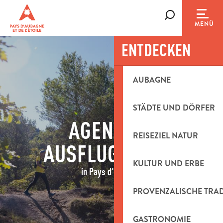
Aller
au
Suche
MENÜ
contenu
principal
ENTDECKEN
AUBAGNE
STÄDTE UND DÖRFER
AGENDA &
REISEZIEL NATUR
AUSFLUGSIDEEN
KULTUR UND ERBE
in Pays d'Aubagne
PROVENZALISCHE TRA
GASTRONOMIE