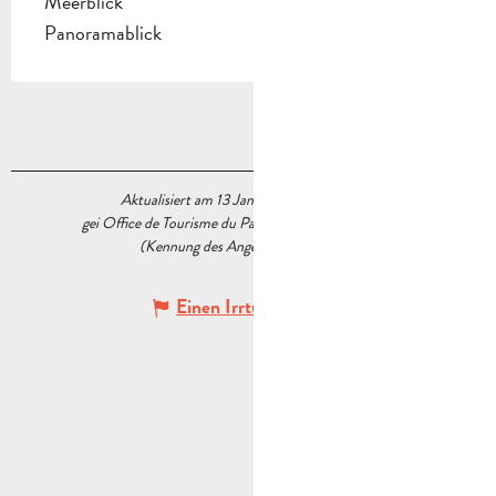
Meerblick
Panoramablick
Aktualisiert am 13 Januar 2026 Um 16:28
gei Office de Tourisme du Pays d’Aubagne et de l’Étoile
(Kennung des Angebots :
6322879
)
Einen Irrtum angeben