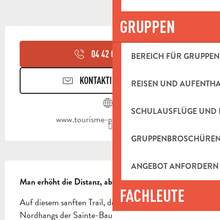
GRUPPEN
ÖFFNUNGSZEITEN & KONTAKTDAT
04 42 03 49
▒▒
BEREICH FÜR GRUPPEN
KONTAKTIEREN SIE UNS
REISEN UND AUFENTH
SCHULAUSFLÜGE UND 
www.tourisme-paysdaubagne.fr
GRUPPENBROSCHÜRE
BESCHREIBUNG
ANGEBOT ANFORDERN
Man erhöht die Distanz, aber es bleibt "cool".
FACHLEUTE
Auf diesem sanften Trail, der sich an der Basis des 
Nordhangs der Sainte-Baume entlang schlängelt, 