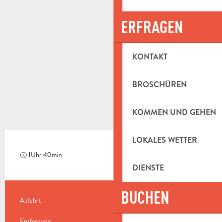
ERFRAGEN
KONTAKT
BROSCHÜREN
KOMMEN UND GEHEN
LOKALES WETTER
1Uhr 40min
Mittel
DIENSTE
BUCHEN
PRAKTISCHE INFORMATIONEN
Abfahrt
Saint-Zacharie
Entfernung