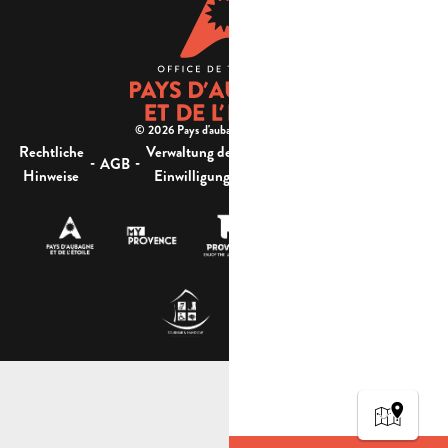
© 2026 Pays d'aubagne et de l'étoile -
Rechtliche
Verwaltung der
Barrierefreiheit:
-
-
-
-
AGB
Sitemap
Hinweise
Einwilligung
nicht konform