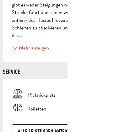
gibt es weder Steigungen noch steile Abfahrten. Die 
Strecke führt über einen wunderschönen Pfad 
entlang des Flusses Huveaune wieder hinunter. In 
Schleifen zu absolvieren und zu wiederholen, wenn 
das...
Mehr anzeigen
SERVICE
Picknickplatz
Toiletten
ALLE LEISTUNGEN ANZEIGEN