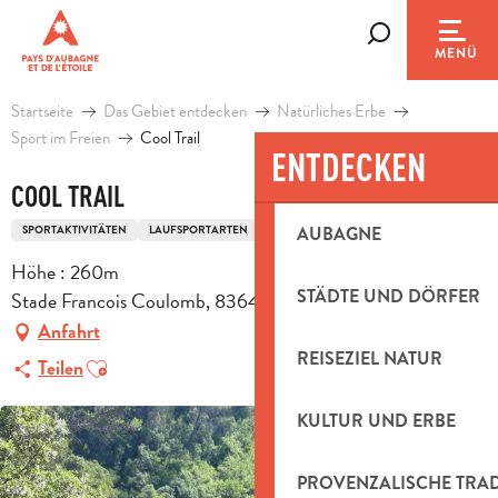
Aller
au
Suche
MENÜ
contenu
principal
Startseite
Das Gebiet entdecken
Natürliches Erbe
Sport im Freien
Cool Trail
ENTDECKEN
COOL TRAIL
SPORTAKTIVITÄTEN
LAUFSPORTARTEN
TRAIL-ROUTE
AUBAGNE
Höhe : 260m
STÄDTE UND DÖRFER
Stade Francois Coulomb, 83640 Saint-Zacharie
Anfahrt
REISEZIEL NATUR
Ajouter aux favoris
Teilen
KULTUR UND ERBE
PROVENZALISCHE TRA