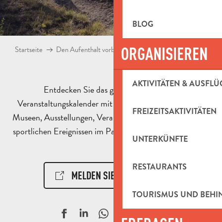
BLOG
ORGANISIEREN
Startseite
Den Aufenthalt vorbereiten
Agenda & Ausflugsideen
AKTIVITÄTEN & AUSFLÜ
Entdecken Sie das ganze Jahr über den
Veranstaltungskalender mit Animationen, Aktivitäten,
FREIZEITSAKTIVITÄTEN
Museen, Ausstellungen, Veranstaltungen, kulturellen und
sportlichen Ereignissen im Pays d’Aubagne et de l’Étoile.
UNTERKÜNFTE
RESTAURANTS
MELDEN SIE EIN EREIGNIS!
TOURISMUS UND BEH
Ajouter aux f