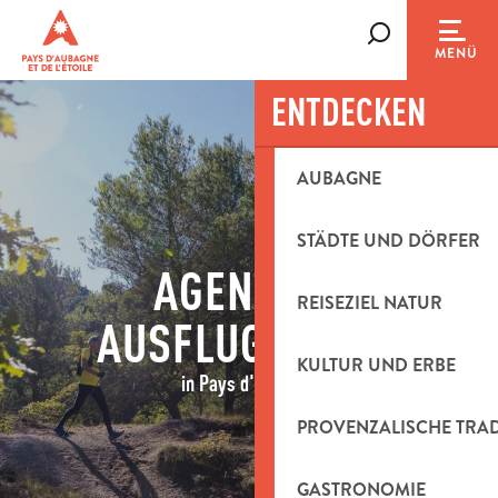
Aller
au
Suche
MENÜ
contenu
principal
ENTDECKEN
AUBAGNE
STÄDTE UND DÖRFER
AGENDA &
REISEZIEL NATUR
AUSFLUGSIDEEN
KULTUR UND ERBE
in Pays d'Aubagne
PROVENZALISCHE TRA
GASTRONOMIE