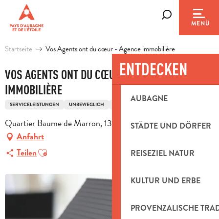
Aller
au
Suche
MENÜ
contenu
principal
Startseite
Vos Agents ont du cœur - Agence immobilière
ENTDECKEN
VOS AGENTS ONT DU CŒUR - AGENCE
IMMOBILIÈRE
AUBAGNE
SERVICELEISTUNGEN
UNBEWEGLICH
IMMOBILIENMAKLER
Quartier Baume de Marron, 13124 Peypin
STÄDTE UND DÖRFER
Anfahrt
Ajouter aux favoris
Teilen
REISEZIEL NATUR
KULTUR UND ERBE
PROVENZALISCHE TRA