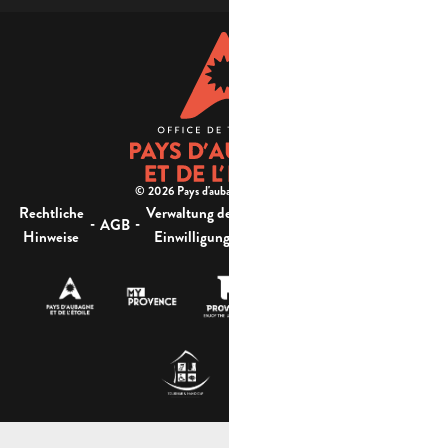
© 2026 Pays d'aubagne et de l'étoile -
Rechtliche
Verwaltung der
Barrierefreiheit:
-
-
-
-
AGB
Sitemap
Hinweise
Einwilligung
nicht konform