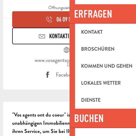
Öffnungszeiten ansehen
ERFRAGEN
06 09 56 35
▒▒
KONTAKT
KONTAKTIEREN SIE UNS
BROSCHÜREN
www.vosagentsontducoeur.com
KOMMEN UND GEHEN
Facebook Seite
LOKALES WETTER
DIENSTE
BESCHREIBUNG
"Vos agents ont du coeur" ist eine Gruppe von 
BUCHEN
unabhängigen Immobilienmaklern und mobilisiert 
ihren Service, um Sie bei Ihren Immobilienprojekten 