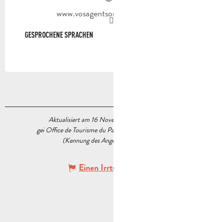
www.vosagentsontducoeur.com
GESPROCHENE SPRACHEN
GESPROCHENE SPRACHEN
Aktualisiert am 16 November 2022 Um 17:03
gei Office de Tourisme du Pays d’Aubagne et de l’Étoile
(Kennung des Angebots :
6327702
)
Einen Irrtum angeben