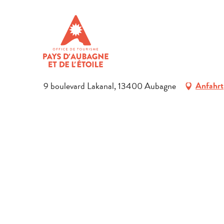
Aller
Startseite
Université de Provence
au
contenu
UNIVERSITÉ DE PROVENCE
principal
SERVICELEISTUNGEN
BILDUNG (SCHULEN, UNIVERSITÄTEN, INSTITUTE
9 boulevard Lakanal, 13400 Aubagne
Anfahrt