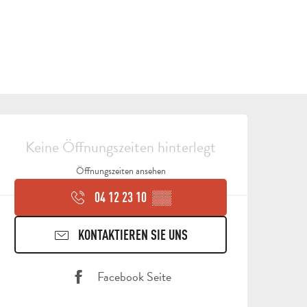
ÖFFNUNGSZEITEN & KON
Keine Öffnungszeiten hinterlegt
Öffnungszeiten ansehen
04 12 23 10
▒▒
ALLE
KONTAKTIEREN SIE UNS
AKTIVITÄTEN
BEREICH FÜR GRUPPEN
Facebook Seite