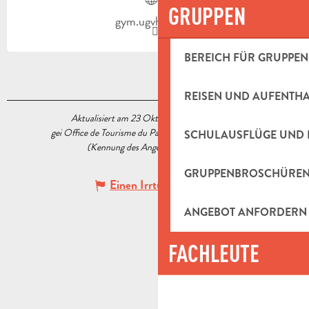
GRUPPEN
gym.ugvh.free.fr
BEREICH FÜR GRUPPEN
REISEN UND AUFENTH
Aktualisiert am 23 Oktober 2020 Um 15:14
gei Office de Tourisme du Pays d’Aubagne et de l’Étoile
SCHULAUSFLÜGE UND 
(Kennung des Angebots :
5573797
)
GRUPPENBROSCHÜRE
Einen Irrtum angeben
ANGEBOT ANFORDERN
FACHLEUTE