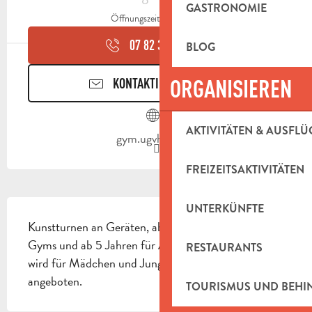
GASTRONOMIE
Öffnungszeiten ansehen
07 82 38 12
▒▒
BLOG
ORGANISIEREN
KONTAKTIEREN SIE UNS
AKTIVITÄTEN & AUSFLÜ
gym.ugvh.free.fr
FREIZEITSAKTIVITÄTEN
BESCHREIBUNG
UNTERKÜNFTE
Kunstturnen an Geräten, ab 2,5 Jahren für Baby-
Gyms und ab 5 Jahren für Anfänger. Das Turnen 
RESTAURANTS
wird für Mädchen und Jungen aller Niveaustufen 
angeboten.
TOURISMUS UND BEH