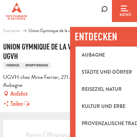
Aller
au
Suche
MENÜ
contenu
principal
Startseite
Union Gymnique de la vallée de l'Huveaune-UGVH
ENTDECKEN
UNION GYMNIQUE DE LA VALLÉE DE L'HUVEAUNE-
UGVH
AUBAGNE
VEREINE
SPORTVEREINE
STÄDTE UND DÖRFER
UGVH chez Mme Ferrier, 271 Avenue De la Paix, 13400
Aubagne
REISEZIEL NATUR
Anfahrt
Ajouter aux favoris
Teilen
KULTUR UND ERBE
ÖFFNUNGSZEITEN & KONTAKTDAT
PROVENZALISCHE TRA
Keine Öffnungszeiten hinterlegt