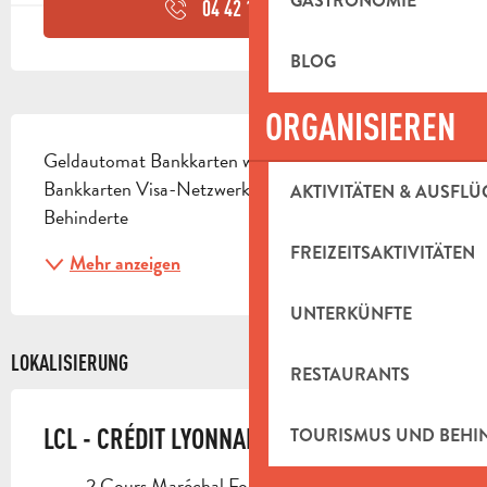
GASTRONOMIE
04 42 18 54
▒▒
BLOG
ORGANISIEREN
BESCHREIBUNG
Geldautomat Bankkarten werden akzeptiert: 
Bankkarten Visa-Netzwerk Zugänglich für 
AKTIVITÄTEN & AUSFLÜ
Behinderte
FREIZEITSAKTIVITÄTEN
Mehr anzeigen
UNTERKÜNFTE
LOKALISIERUNG
RESTAURANTS
LCL - CRÉDIT LYONNAIS
TOURISMUS UND BEH
2 Cours Maréchal Foch, 13400 Aubagne