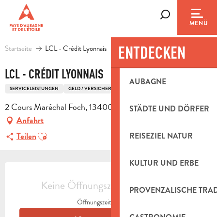
Aller
au
Suche
MENÜ
contenu
principal
ENTDECKEN
Startseite
LCL - Crédit Lyonnais
LCL - CRÉDIT LYONNAIS
AUBAGNE
SERVICELEISTUNGEN
GELD / VERSICHERUNGEN
BANK
2 Cours Maréchal Foch, 13400 Aubagne
STÄDTE UND DÖRFER
Anfahrt
Ajouter aux favoris
Teilen
REISEZIEL NATUR
KULTUR UND ERBE
ÖFFNUNGSZEITEN & KONTAKTDAT
Keine Öffnungszeiten hinterlegt
PROVENZALISCHE TRA
Öffnungszeiten ansehen