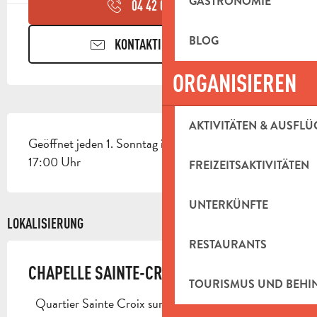
GASTRONOMIE
04 42 04 70
▒▒
BLOG
KONTAKTIEREN SIE UNS
ORGANISIEREN
BESCHREIBUNG
AKTIVITÄTEN & AUSFLÜ
Geöffnet jeden 1. Sonntag im Monat von 14:30 bis 
17:00 Uhr
FREIZEITSAKTIVITÄTEN
UNTERKÜNFTE
LOKALISIERUNG
RESTAURANTS
CHAPELLE SAINTE-CROIX
TOURISMUS UND BEH
Quartier Sainte Croix sur la colline, 13390 Auriol