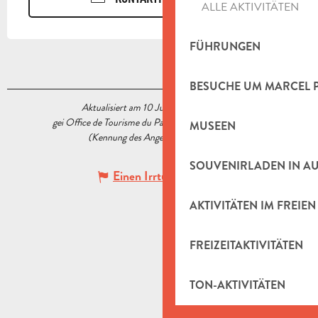
ALLE AKTIVITÄTEN
FÜHRUNGEN
BESUCHE UM MARCEL 
Aktualisiert am 10 Juni 2025 Um 17:25
gei Office de Tourisme du Pays d’Aubagne et de l’Étoile
MUSEEN
(Kennung des Angebots :
5567889
)
SOUVENIRLADEN IN A
Einen Irrtum angeben
AKTIVITÄTEN IM FREIEN
FREIZEITAKTIVITÄTEN
TON-AKTIVITÄTEN