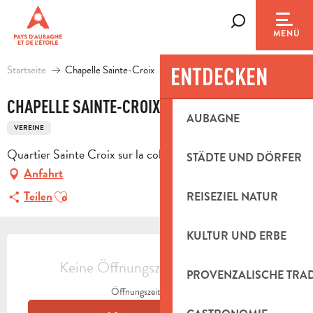
Aller
au
Suche
MENÜ
contenu
principal
ENTDECKEN
Startseite
Chapelle Sainte-Croix
CHAPELLE SAINTE-CROIX
AUBAGNE
VEREINE
Quartier Sainte Croix sur la colline, 13390 Auriol
STÄDTE UND DÖRFER
Anfahrt
Ajouter aux favoris
Teilen
REISEZIEL NATUR
KULTUR UND ERBE
ÖFFNUNGSZEITEN & KONTAKTDAT
Keine Öffnungszeiten hinterlegt
PROVENZALISCHE TRA
Öffnungszeiten ansehen