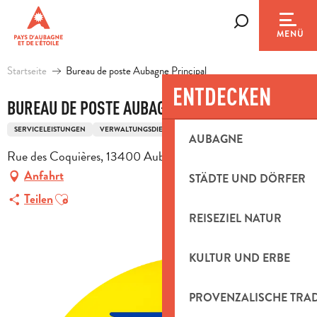
Aller
au
Suche
MENÜ
contenu
principal
Startseite
Bureau de poste Aubagne Principal
ENTDECKEN
BUREAU DE POSTE AUBAGNE PRINCIPAL
SERVICELEISTUNGEN
VERWALTUNGSDIENSTE
POST
AUBAGNE
Rue des Coquières, 13400 Aubagne
Anfahrt
STÄDTE UND DÖRFER
Ajouter aux favoris
Teilen
REISEZIEL NATUR
KULTUR UND ERBE
PROVENZALISCHE TRA