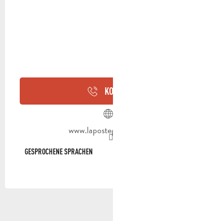
KONTAKT
www.lapostegroupe.com
GESPROCHENE SPRACHEN
GESPROCHENE SPRACHEN