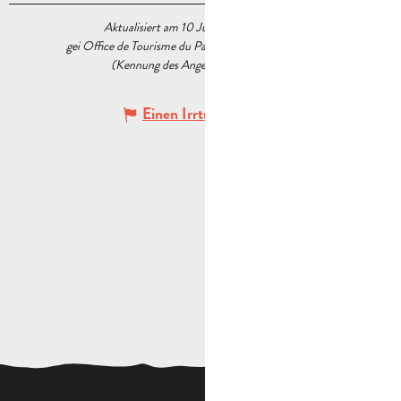
Aktualisiert am 10 Juni 2025 Um 17:22
gei Office de Tourisme du Pays d’Aubagne et de l’Étoile
(Kennung des Angebots :
5558903
)
Einen Irrtum angeben