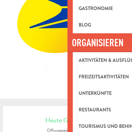
GASTRONOMIE
BLOG
ORGANISIEREN
AKTIVITÄTEN & AUSFLÜ
FREIZEITSAKTIVITÄTEN
UNTERKÜNFTE
ÖFFNUNGSZEITEN & KONTAKTDAT
RESTAURANTS
Heute Geöffnet
TOURISMUS UND BEH
Öffnungszeiten ansehen