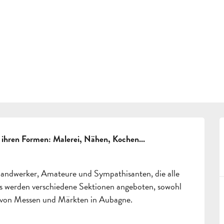
ERFRAGEN
BUCHEN
ATION
GRUPPEN
FACHLEUTE
ihren Formen: Malerei, Nähen, Kochen... 
DE
 Handwerker, Amateure und Sympathisanten, die alle 
s werden verschiedene Sektionen angeboten, sowohl 
on von Messen und Märkten in Aubagne.