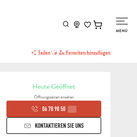
Suche
MENÜ
Voir les favoris
Ajouter aux favoris
Teilen
Zu Favoriten hinzufügen
ÖFFNUNGSZEITEN & KON
Heute Geöffnet
Öffnungszeiten ansehen
06 78 98 50
▒▒
KONTAKTIEREN SIE UNS