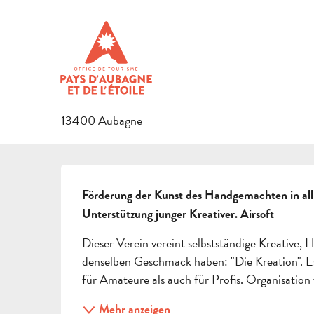
Aller
Startseite
Association Pause Ré Création
au
contenu
ASSOCIATION PAUSE RÉ CRÉ
principal
VEREINE
FREIZEITVEREINE
13400 Aubagne
BESCHREIBUNG
Förderung der Kunst des Handgemachten in all 
Unterstützung junger Kreativer. Airsoft
Dieser Verein vereint selbstständige Kreative,
denselben Geschmack haben: "Die Kreation". E
für Amateure als auch für Profis. Organisati
Mehr anzeigen