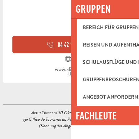
GRUPPEN
BEREICH FÜR GRUPPEN
04 42 18 63
▒▒
REISEN UND AUFENTH
SCHULAUSFLÜGE UND 
www.alinea.fr
GRUPPENBROSCHÜRE
ANGEBOT ANFORDERN
FACHLEUTE
Aktualisiert am 30 Oktober 2024 Um 09:51
gei Office de Tourisme du Pays d’Aubagne et de l’Étoile
(Kennung des Angebots :
5567468
)