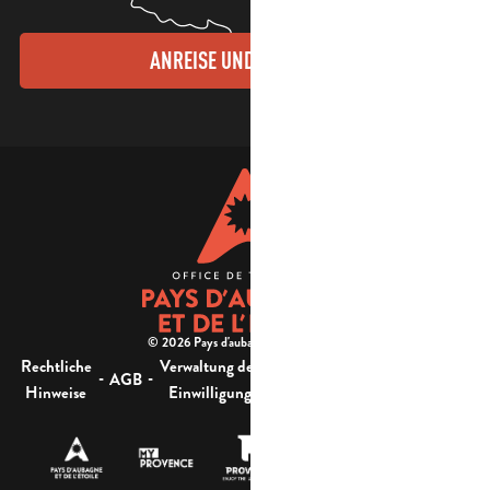
ANREISE UND KONTAKTE
© 2026 Pays d'aubagne et de l'étoile -
Rechtliche
Verwaltung der
Barrierefreiheit:
-
-
-
-
AGB
Sitemap
Hinweise
Einwilligung
nicht konform