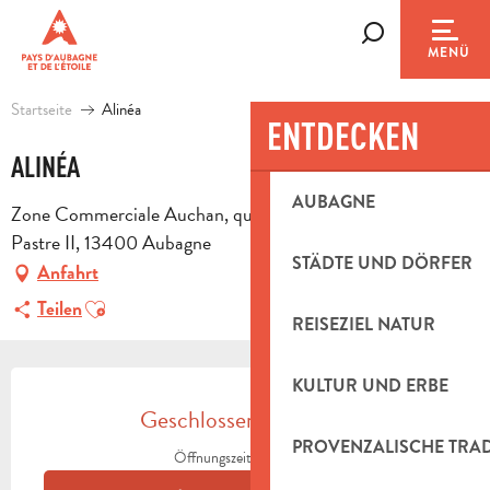
Aller
au
Suche
MENÜ
contenu
principal
Startseite
Alinéa
ENTDECKEN
ALINÉA
AUBAGNE
Zone Commerciale Auchan, quat. Les Jonquiers, ZAC du
Pastre II, 13400 Aubagne
STÄDTE UND DÖRFER
Anfahrt
Ajouter aux favoris
Teilen
REISEZIEL NATUR
ÖFFNUNGSZEITEN & KONTAKTDAT
KULTUR UND ERBE
Geschlossen für heute
PROVENZALISCHE TRA
Öffnungszeiten ansehen