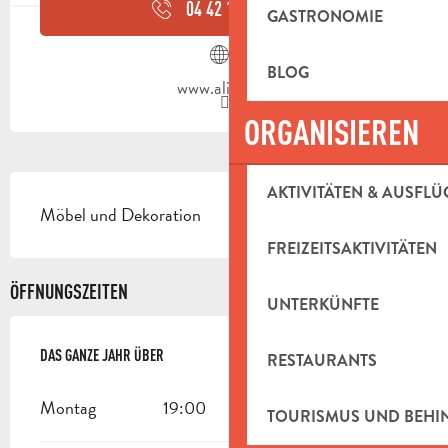
04 42 18 63
▒▒
GASTRONOMIE
BLOG
www.alinea.fr
ORGANISIEREN
BESCHREIBUNG
AKTIVITÄTEN & AUSFLÜ
Möbel und Dekoration
FREIZEITSAKTIVITÄTEN
ÖFFNUNGSZEITEN
UNTERKÜNFTE
DAS GANZE JAHR ÜBER
DAS GANZE JAHR ÜBER
RESTAURANTS
Montag
19:00
TOURISMUS UND BEH